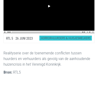
HORRORHUURDERS & HUISJESMELKERS
RTL 5
26 JUNI 2023
Realityserie over de toenemende conflicten tussen
huurders en verhuurders als gevolg van de aanhoudende
huizencrisis in het Verenigd Koninkrijk.
Bron:
RTL5