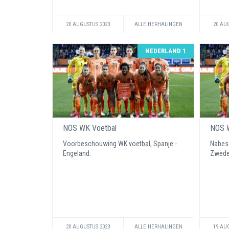
20 AUGUSTUS 2023
ALLE HERHALINGEN
20 AU
NEDERLAND 1
NOS WK Voetbal
NOS W
Voorbeschouwing WK voetbal, Spanje -
Nabes
Engeland.
Zweden
20 AUGUSTUS 2023
ALLE HERHALINGEN
19 AU