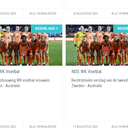
GUSTUS 2023
ALLE HERHALINGEN
20 AUGUSTUS 2023
ALLE HERH
NEDERLAND 1
NEDER
K Voetbal
NOS WK Voetbal
chouwing WK voetbal vrouwen,
Rechtstreeks verslag van de tweed
 - Australië.
Zweden - Australië.
GUSTUS 2023
ALLE HERHALINGEN
19 AUGUSTUS 2023
ALLE HERH