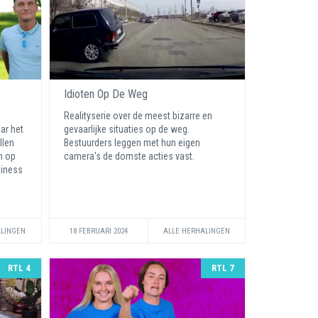
Idioten Op De Weg
Realityserie over de meest bizarre en
ar het
gevaarlijke situaties op de weg.
llen
Bestuurders leggen met hun eigen
n op
camera's de domste acties vast.
siness
ALINGEN
18 FEBRUARI 2024
ALLE HERHALINGEN
RTL 4
RTL 7