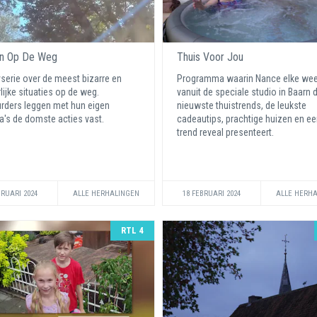
en Op De Weg
Thuis Voor Jou
yserie over de meest bizarre en
Programma waarin Nance elke we
lijke situaties op de weg.
vanuit de speciale studio in Baarn 
rders leggen met hun eigen
nieuwste thuistrends, de leukste
's de domste acties vast.
cadeautips, prachtige huizen en e
trend reveal presenteert.
BRUARI 2024
ALLE HERHALINGEN
18 FEBRUARI 2024
ALLE HERH
RTL 4