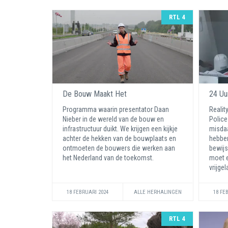
RTL 4
De Bouw Maakt Het
24 Uu
Programma waarin presentator Daan
Realit
Nieber in de wereld van de bouw en
Police
infrastructuur duikt. We krijgen een kijkje
misda
achter de hekken van de bouwplaats en
hebbe
ontmoeten de bouwers die werken aan
bewijs
het Nederland van de toekomst.
moet 
vrijgel
18 FEBRUARI 2024
ALLE HERHALINGEN
18 FE
RTL 4