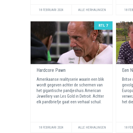
18 FEBRUARI 2024
ALLE HERHALINGEN
18 FE
RTL 7
Hardcore Pawn
Een N
Amerikaanse realityserie waarin een blik
Britse
wordt gegeven achter de schermen van
gevolg
het gigantische pandjeshuis American
Europa
Jewellery van Les Gold in Detroit. Achter
verwez
elk pandbriefje gaat een verhaal schuil.
het di
18 FEBRUARI 2024
ALLE HERHALINGEN
18 FE