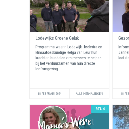
Lodewijks Groene Geluk
Gezon
Programma waarin Lodewijk Hoekstra en
Inform
klimaatdeskundige Helga van Leur hun
Jannek
krachten bundelen om mensen te helpen
laatst
bij het verduurzamen van hun directe
leefomgeving.
18 FEBRUARI 2024
ALLE HERHALINGEN
18 FE
RTL 4