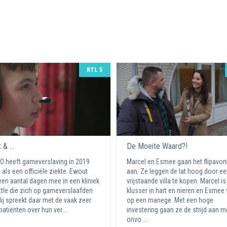
RTL 5
& ...
De Moeite Waard?!
 heeft gameverslaving in 2019
Marcel en Esmee gaan het flipavon
 als een officiële ziekte. Ewout
aan. Ze leggen de lat hoog door e
een aantal dagen mee in een kliniek
vrijstaande villa te kopen. Marcel is
ttle die zich op gameverslaafden
klusser in hart en nieren en Esmee
 Hij spreekt daar met de vaak zeer
op een manege. Met een hoge
patiënten over hun ver ...
investering gaan ze de strijd aan m
onvo ...