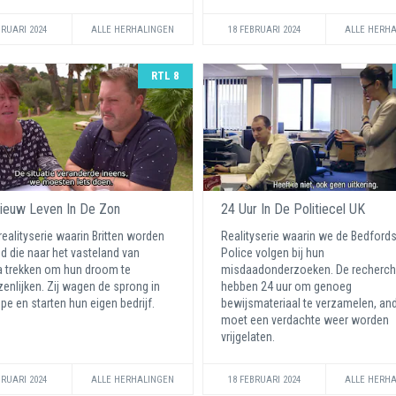
BRUARI 2024
ALLE HERHALINGEN
18 FEBRUARI 2024
ALLE HERH
RTL 8
ieuw Leven In De Zon
24 Uur In De Politiecel UK
 realityserie waarin Britten worden
Realityserie waarin we de Bedfords
d die naar het vasteland van
Police volgen bij hun
 trekken om hun droom te
misdaadonderzoeken. De recherch
enlijken. Zij wagen de sprong in
hebben 24 uur om genoeg
epe en starten hun eigen bedrijf.
bewijsmateriaal te verzamelen, an
moet een verdachte weer worden
vrijgelaten.
BRUARI 2024
ALLE HERHALINGEN
18 FEBRUARI 2024
ALLE HERH