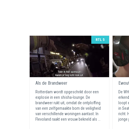
RTL 5
Als de Brandweer
Ewout 
Rotterdam wordt opgeschrikt door een
De WHO
explosie in een shisha-lounge. De
erkend
brandweer rukt uit, omdat de ontploffing
loopt 
van een zelfgemaakte bom de veiligheid
in Sea
van verschillende woningen aantast. In
richt.
Flevoland raakt een vrouw bekneld als ...
jonge 