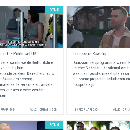
RTL 5
r In De Politiecel UK
Duurzame Roadtrip
yserie waarin we de Bedfordshire
Duurzaam reisprogramma waarin 
 volgen bij hun
Leféber Nederland doorkruist om te
adonderzoeken. De rechercheurs
waar de mooiste, meest interessa
n 24 uur om genoeg
duurzame projecten, initiatieven en
materiaal te verzamelen, anders
hotspots zijn.
een verdachte weer worden
aten.
BRUARI 2024
ALLE HERHALINGEN
18 FEBRUARI 2024
ALLE HERH
RTL 4