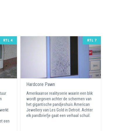
RTL 4
RTL 7
Hardcore Pawn
tuur
Amerikaanse realityserie waarin een blik
en
wordt gegeven achter de schermen van
het gigantische pandjeshuis American
 werkt
Jewellery van Les Gold in Detroit. Achter
elk pandbriefje gaat een verhaal schuil.
et een