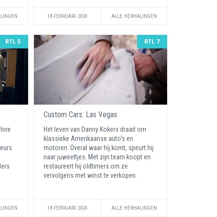
ALINGEN
18 FEBRUARI 2024
ALLE HERHALINGEN
RTL 5
RTL 7
Custom Cars: Las Vegas
hire
Het leven van Danny Kokers draait om
klassieke Amerikaanse auto's en
eurs
motoren. Overal waar hij komt, speurt hij
naar juweeltjes. Met zijn team koopt en
ders
restaureert hij oldtimers om ze
vervolgens met winst te verkopen.
ALINGEN
18 FEBRUARI 2024
ALLE HERHALINGEN