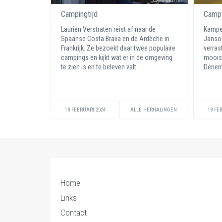
Campingtijd
Camp
Laurien Verstraten reist af naar de
Kampe
Spaanse Costa Brava en de Ardèche in
Janson
Frankrijk. Ze bezoekt daar twee populaire
verras
campings en kijkt wat er in de omgeving
mooist
te zien is en te beleven valt.
Denem
18 FEBRUARI 2024
ALLE HERHALINGEN
18 FE
Home
Links
Contact