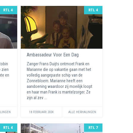
RTL 4
RTL 4
Ambassadeur Voor Een Dag
Robin
Zanger Frans Duijts ontmoet Frank en
 zien
Marianne die op vakantie gaan met het
nte en
volledig aangepaste schip van de
Zonnebloem. Marianne heeft een
aandoening waardoor zij moeilijk loopt
en haar man Frank is mantelzorger. Ze
zijn al zev ...
ALINGEN
18 FEBRUARI 2024
ALLE HERHALINGEN
RTL 4
RTL 7