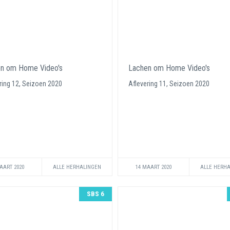
n om Home Video's
Lachen om Home Video's
ring 12, Seizoen 2020
Aflevering 11, Seizoen 2020
AART 2020
ALLE HERHALINGEN
14 MAART 2020
ALLE HERH
SBS 6