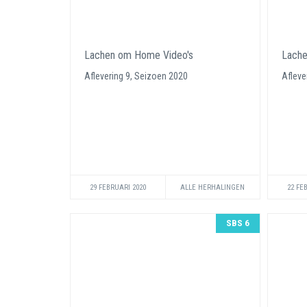
Lachen om Home Video's
Lache
Aflevering 9, Seizoen 2020
Afleve
29 FEBRUARI 2020
ALLE HERHALINGEN
22 FE
SBS 6