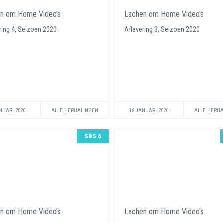
n om Home Video's
Lachen om Home Video's
ring 4, Seizoen 2020
Aflevering 3, Seizoen 2020
NUARI 2020
ALLE HERHALINGEN
18 JANUARI 2020
ALLE HERH
SBS 6
n om Home Video's
Lachen om Home Video's