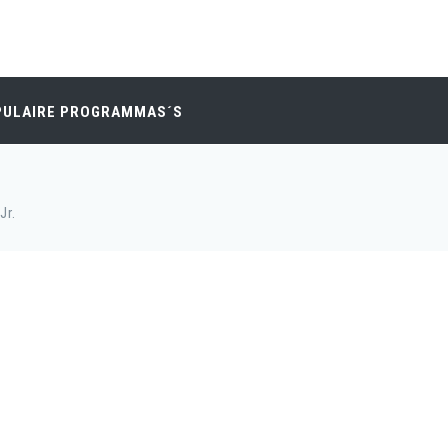
PULAIRE PROGRAMMAS´S
Jr.