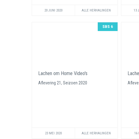
20 JUNI 2020
ALLE HERHALINGEN
13 
SBS 6
Lachen om Home Video's
Lache
Aflevering 21, Seizoen 2020
Afleve
23 MEI 2020
ALLE HERHALINGEN
16 