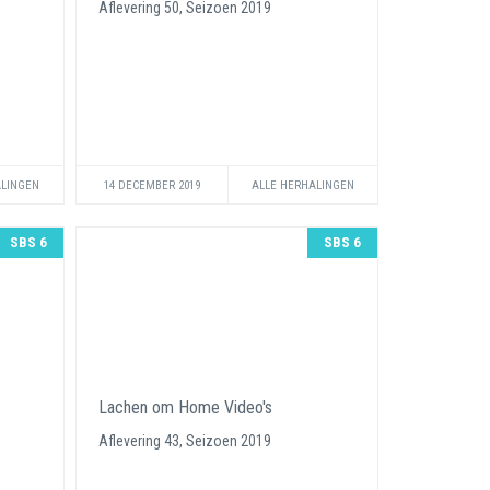
Aflevering 50, Seizoen 2019
ALINGEN
14 DECEMBER 2019
ALLE HERHALINGEN
SBS 6
SBS 6
Lachen om Home Video's
Aflevering 43, Seizoen 2019