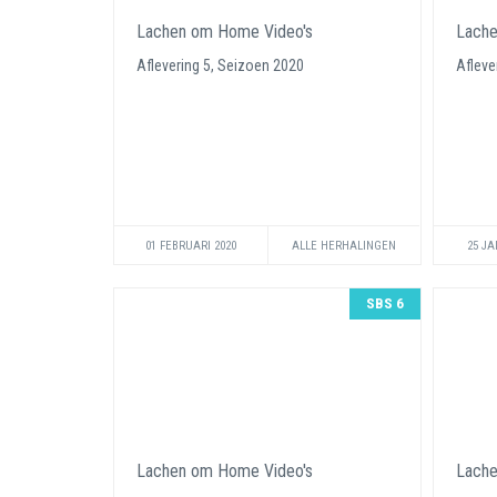
Lachen om Home Video's
Lache
Aflevering 5, Seizoen 2020
Afleve
01 FEBRUARI 2020
ALLE HERHALINGEN
25 JA
SBS 6
Lachen om Home Video's
Lache