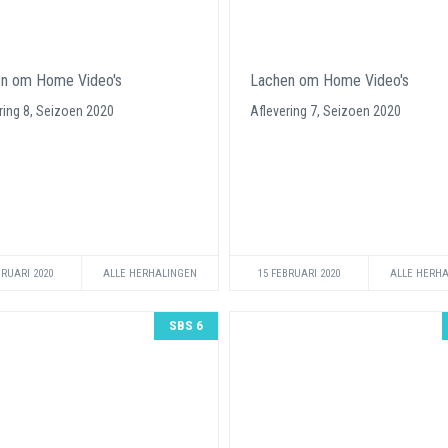
n om Home Video's
Lachen om Home Video's
ring 8, Seizoen 2020
Aflevering 7, Seizoen 2020
BRUARI 2020
ALLE HERHALINGEN
15 FEBRUARI 2020
ALLE HERH
SBS 6