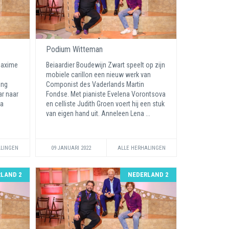
Podium Witteman
 Maxime
Beiaardier Boudewijn Zwart speelt op zijn
mobiele carillon een nieuw werk van
ing
Componist des Vaderlands Martin
ar naar
Fondse. Met pianiste Evelena Vorontsova
na
en celliste Judith Groen voert hij een stuk
.
van eigen hand uit. Anneleen Lena ...
ALINGEN
09 JANUARI 2022
ALLE HERHALINGEN
LAND 2
NEDERLAND 2