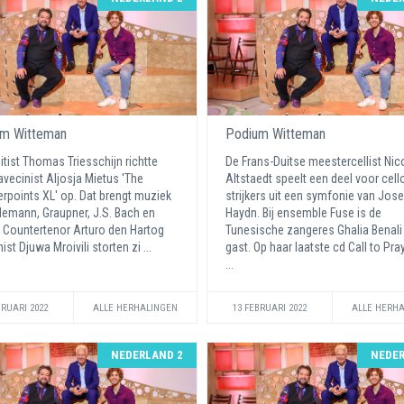
m Witteman
Podium Witteman
uitist Thomas Triesschijn richtte
De Frans-Duitse meestercellist Nic
avecinist Aljosja Mietus 'The
Altstaedt speelt een deel voor cell
rpoints XL' op. Dat brengt muziek
strijkers uit een symfonie van Jos
lemann, Graupner, J.S. Bach en
Haydn. Bij ensemble Fuse is de
 Countertenor Arturo den Hartog
Tunesische zangeres Ghalia Benali
ist Djuwa Mroivili storten zi ...
gast. Op haar laatste cd Call to Pr
...
BRUARI 2022
ALLE HERHALINGEN
13 FEBRUARI 2022
ALLE HERH
NEDERLAND 2
NEDER