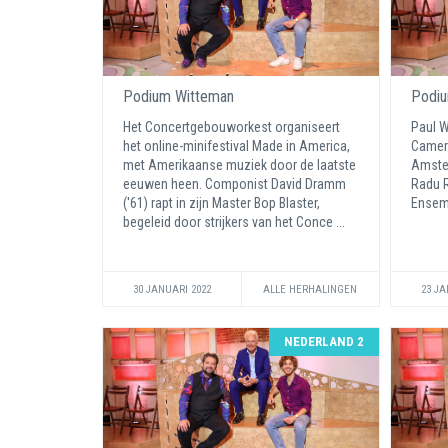
Podium Witteman
Podiu
Het Concertgebouworkest organiseert
Paul W
het online-minifestival Made in America,
Camero
met Amerikaanse muziek door de laatste
Amster
eeuwen heen. Componist David Dramm
Radu R
('61) rapt in zijn Master Bop Blaster,
Ensem
begeleid door strijkers van het Conce ...
30 JANUARI 2022
ALLE HERHALINGEN
23 JA
NEDERLAND 2