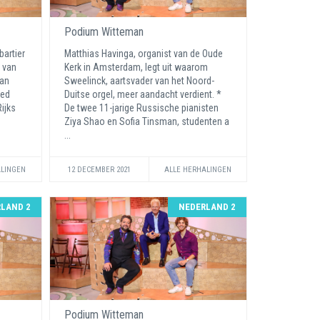
Podium Witteman
artier
Matthias Havinga, organist van de Oude
 van
Kerk in Amsterdam, legt uit waarom
Jan
Sweelinck, aartsvader van het Noord-
ied
Duitse orgel, meer aandacht verdient. *
Rijks
De twee 11-jarige Russische pianisten
Ziya Shao en Sofia Tinsman, studenten a
...
ALINGEN
12 DECEMBER 2021
ALLE HERHALINGEN
LAND 2
NEDERLAND 2
Podium Witteman