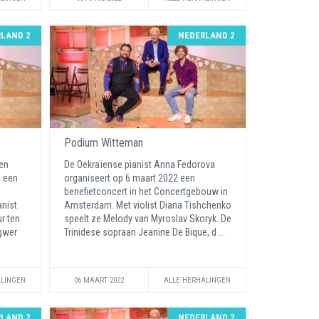
LAND 2
NEDERLAND 2
Podium Witteman
en
De Oekraïense pianist Anna Fedorova
s een
organiseert op 6 maart 2022 een
benefietconcert in het Concertgebouw in
anist
Amsterdam. Met violist Diana Tishchenko
r ten
speelt ze Melody van Myroslav Skoryk. De
agwer
Trinidese sopraan Jeanine De Bique, d ...
ALINGEN
06 MAART 2022
ALLE HERHALINGEN
LAND 2
NEDERLAND 2