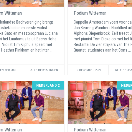
m Witteman
Podium Witteman
erlandse Bachvereniging brengt
Cappella Amsterdam voert voor cab
istiek leider en eerste violist
Jan Beuving Wandrers Nachtlied uit
ke Sato en mezzosopraan Luciana
Alphons Diepenbrock. Zelf treedt 
i het Laudamus te uit Bachs Hohe
met pianist Tom Dicke op met het l
 Violist Tim Kliphuis speelt met
Restante. De vier strijkers van The 
t Heather Pinkham en het Inter ...
Quartet, studentes aan het Cons ...
CEMBER 2021
ALLE HERHALINGEN
19 DECEMBER 2021
ALLE HERH
NEDERLAND 2
NEDER
m Witteman
Podium Witteman