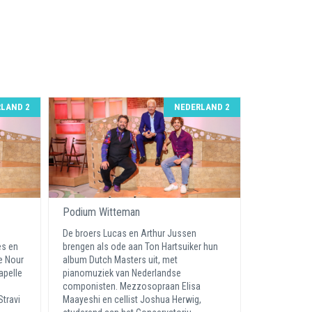
LAND 2
NEDERLAND 2
Podium Witteman
De broers Lucas en Arthur Jussen
es en
brengen als ode aan Ton Hartsuiker hun
e Nour
album Dutch Masters uit, met
apelle
pianomuziek van Nederlandse
componisten. Mezzosopraan Elisa
travi
Maayeshi en cellist Joshua Herwig,