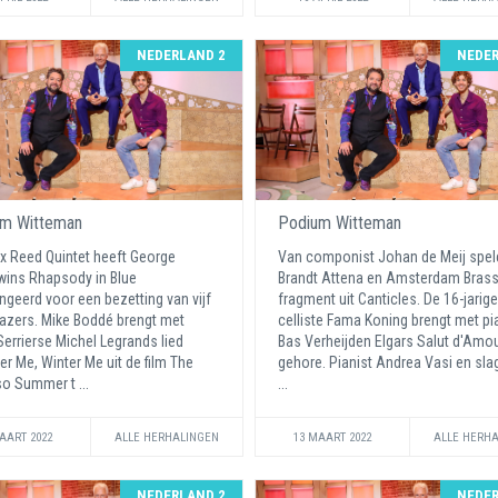
NEDERLAND 2
NEDER
m Witteman
Podium Witteman
x Reed Quintet heeft George
Van componist Johan de Meij spel
ins Rhapsody in Blue
Brandt Attena en Amsterdam Bras
ngeerd voor een bezetting van vijf
fragment uit Canticles. De 16-jarige
azers. Mike Boddé brengt met
celliste Fama Koning brengt met pi
errierse Michel Legrands lied
Bas Verheijden Elgars Salut d'Amou
 Me, Winter Me uit de film The
gehore. Pianist Andrea Vasi en sl
o Summer t ...
...
AART 2022
ALLE HERHALINGEN
13 MAART 2022
ALLE HERH
NEDERLAND 2
NEDER