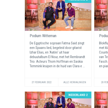
Podium Witteman
Podiu
De Egyptische sopraan Fatma Said zingt
Blokfl
een Spaans lied, begeleid door gitarist
met kl
Izhar Elias, en 'Aatini' uit haar
Counte
debuutalbum El Nour, met het Rembrandt
van Te
Trio. Acteurs Thom Hoffman en Saskia
Fasch.
Temmink kruipen in de huid van Clara e ...
en pian
27 FEBRUARI 2022
ALLE HERHALINGEN
20 FE
NEDERLAND 2