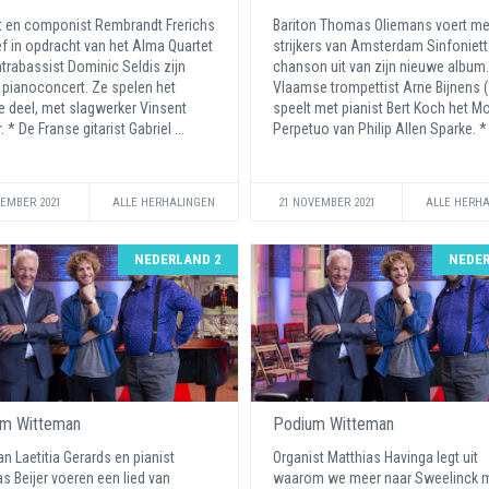
t en componist Rembrandt Frerichs
Bariton Thomas Oliemans voert me
f in opdracht van het Alma Quartet
strijkers van Amsterdam Sinfoniet
trabassist Dominic Seldis zijn
chanson uit van zijn nieuwe album.
 pianoconcert. Ze spelen het
Vlaamse trompettist Arne Bijnens (
 deel, met slagwerker Vinsent
speelt met pianist Bert Koch het M
. * De Franse gitarist Gabriel ...
Perpetuo van Philip Allen Sparke. * 
VEMBER 2021
ALLE HERHALINGEN
21 NOVEMBER 2021
ALLE HERH
NEDERLAND 2
NEDER
m Witteman
Podium Witteman
n Laetitia Gerards en pianist
Organist Matthias Havinga legt uit
 Beijer voeren een lied van
waarom we meer naar Sweelinck 