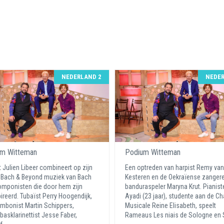
NEDERLAND 2
NEDER
m Witteman
Podium Witteman
t Julien Libeer combineert op zijn
Een optreden van harpist Remy van
 Bach & Beyond muziek van Bach
Kesteren en de Oekraïense zanger
mponisten die door hem zijn
banduraspeler Maryna Krut. Pianist
ireerd. Tubaïst Perry Hoogendijk,
Ayadi (23 jaar), studente aan de Ch
mbonist Martin Schippers,
Musicale Reine Elisabeth, speelt
basklarinettist Jesse Faber,
Rameaus Les niais de Sologne en S