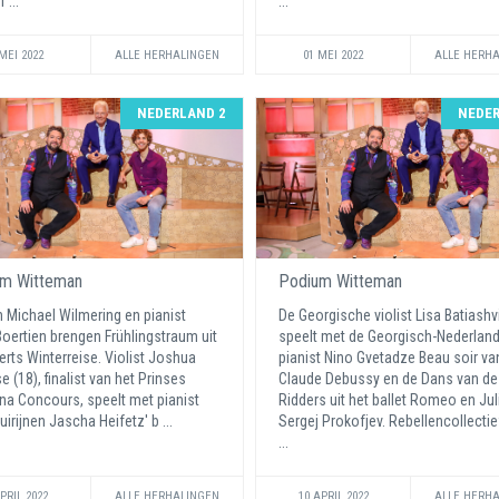
 ...
...
MEI 2022
ALLE HERHALINGEN
01 MEI 2022
ALLE HERH
NEDERLAND 2
NEDER
m Witteman
Podium Witteman
n Michael Wilmering en pianist
De Georgische violist Lisa Batiashvi
oertien brengen Frühlingstraum uit
speelt met de Georgisch-Nederlan
rts Winterreise. Violist Joshua
pianist Nino Gvetadze Beau soir va
e (18), finalist van het Prinses
Claude Debussy en de Dans van de
ina Concours, speelt met pianist
Ridders uit het ballet Romeo en Jul
uirijnen Jascha Heifetz' b ...
Sergej Prokofjev. Rebellencollecti
...
PRIL 2022
ALLE HERHALINGEN
10 APRIL 2022
ALLE HERH