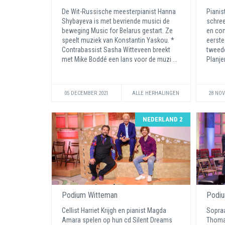
De Wit-Russische meesterpianist Hanna
Pianis
Shybayeva is met bevriende musici de
schree
beweging Music for Belarus gestart. Ze
en con
speelt muziek van Konstantin Yaskou. *
eerste
Contrabassist Sasha Witteveen breekt
tweede
met Mike Boddé een lans voor de muzi ...
Planjer
05 DECEMBER 2021
ALLE HERHALINGEN
28 NO
NEDERLAND 2
Podium Witteman
Podiu
Cellist Harriet Krijgh en pianist Magda
Sopraa
Amara spelen op hun cd Silent Dreams
Thomas