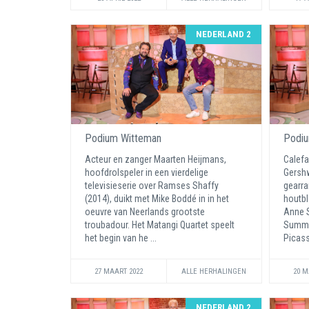
NEDERLAND 2
Podium Witteman
Podiu
Acteur en zanger Maarten Heijmans,
Calefa
hoofdrolspeler in een vierdelige
Gershw
televisieserie over Ramses Shaffy
gearra
(2014), duikt met Mike Boddé in in het
houtbl
oeuvre van Neerlands grootste
Anne S
troubadour. Het Matangi Quartet speelt
Summer
het begin van he ...
Picass
27 MAART 2022
ALLE HERHALINGEN
20 M
NEDERLAND 2