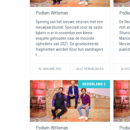
Podium Witteman
Podiu
Opening van het nieuwe seizoen met een
De Ned
nieuwjaarsborrel. Speciaal voor de vaste
met art
kijkers is er in november een kleine
Shuns
enquête gehouden naar de mooiste
Mancin
optredens van 2021. De geselecteerde
Messe.
fragmenten worden door hun aandragers
pianis
t ...
02 JANUARI 2022
ALLE HERHALINGEN
26 DE
NEDERLAND 2
Podium Witteman
Podiu