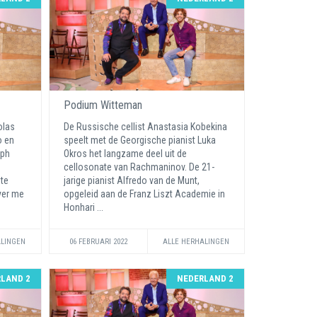
Podium Witteman
olas
De Russische cellist Anastasia Kobekina
o en
speelt met de Georgische pianist Luka
eph
Okros het langzame deel uit de
cellosonate van Rachmaninov. De 21-
 te
jarige pianist Alfredo van de Munt,
ayer me
opgeleid aan de Franz Liszt Academie in
Honhari ...
ALINGEN
06 FEBRUARI 2022
ALLE HERHALINGEN
LAND 2
NEDERLAND 2