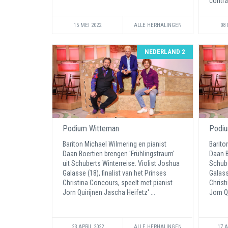
contraf
15 MEI 2022
ALLE HERHALINGEN
08 
NEDERLAND 2
Podium Witteman
Podiu
Bariton Michael Wilmering en pianist
Barito
Daan Boertien brengen 'Frühlingstraum'
Daan B
uit Schuberts Winterreise. Violist Joshua
Schube
Galasse (18), finalist van het Prinses
Galass
Christina Concours, speelt met pianist
Christ
Jorn Quirijnen Jascha Heifetz' ...
Jorn Q
23 APRIL 2022
ALLE HERHALINGEN
17 A