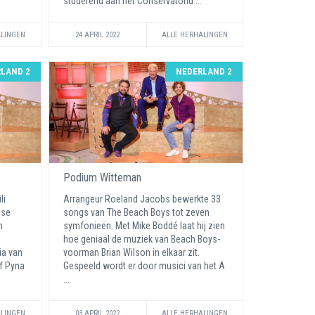
studerend aan het Conservatoriu ...
ALINGEN
24 APRIL 2022
ALLE HERHALINGEN
LAND 2
NEDERLAND 2
Podium Witteman
li
Arrangeur Roeland Jacobs bewerkte 33
dse
songs van The Beach Boys tot zeven
n
symfonieën. Met Mike Boddé laat hij zien
hoe geniaal de muziek van Beach Boys-
ia van
voorman Brian Wilson in elkaar zit.
ef Pyna
Gespeeld wordt er door musici van het A
...
ALINGEN
03 APRIL 2022
ALLE HERHALINGEN