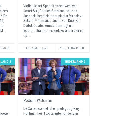
t
Violist Josef Spacek speelt werk van
ta een
Josef Suk, Bedrich Smetana en Leos
 * De
Janacek, begeleid door pianist Miroslav
16)
Sekera. * Primarius Judith van Driel van
oto
Dudok Quartet Amsterdam legt uit
M ...
waarom Brahms' muziek zo anders klinkt
op ...
ALINGEN
14 NOVEMBER 2021
ALLE HERHALINGEN
LAND 2
NEDERLAND 2
Podium Witteman
De Canadese cellist en pedagoog Gary
moeten
Hoffman heeft toptalenten onder zijn