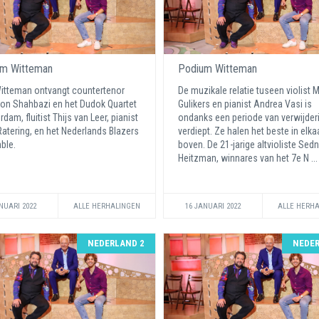
m Witteman
Podium Witteman
itteman ontvangt countertenor
De muzikale relatie tuseen violist
n Shahbazi en het Dudok Quartet
Gulikers en pianist Andrea Vasi is
dam, fluitist Thijs van Leer, pianist
ondanks een periode van verwijder
atering, en het Nederlands Blazers
verdiept. Ze halen het beste in elka
ble.
boven. De 21-jarige altvioliste Sed
Heitzman, winnares van het 7e N ..
NUARI 2022
ALLE HERHALINGEN
16 JANUARI 2022
ALLE HERH
NEDERLAND 2
NEDER