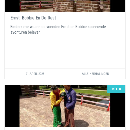
Ernst, Bobbie En De Rest
Kinderserie waarin de vrienden Ernst en Bobbie spannende
avonturen beleven.
01 APRIL 2023
ALLE HERHALINGEN
RTL 8