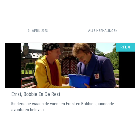
01 APRIL 2023
ALLE HERHALINGEN
RTL 8
Ernst, Bobbie En De Rest
Kinderserie waarin de vrienden Ernst en Bobbie spannende
avonturen beleven.