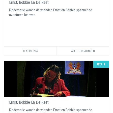
Ernst, Bobbie En De Rest
Kinderserie waarin de vrienden Ernst en Bobbie spannende
avonturen beleven.
01 APRIL 2023
ALLE HERHALINGEN
RTL 8
Ernst, Bobbie En De Rest
Kinderserie waarin de vrienden Ernst en Bobbie spannende