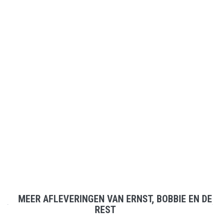
MEER AFLEVERINGEN VAN ERNST, BOBBIE EN DE
REST