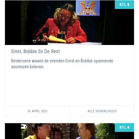
RTL 8
Ernst, Bobbie En De Rest
Kinderserie waarin de vrienden Ernst en Bobbie spannende
avonturen beleven.
01 APRIL 2023
ALLE HERHALINGEN
RTL 8