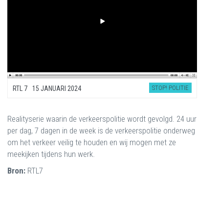
STOP! POLITIE
RTL 7
15 JANUARI 2024
Realityserie waarin de verkeerspolitie wordt gevolgd. 24 uur
per dag, 7 dagen in de week is de verkeerspolitie onderweg
om het verkeer veilig te houden en wij mogen met ze
meekijken tijdens hun werk.
Bron:
RTL7