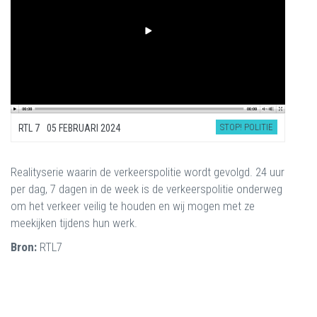
STOP! POLITIE
RTL 7
05 FEBRUARI 2024
Realityserie waarin de verkeerspolitie wordt gevolgd. 24 uur
per dag, 7 dagen in de week is de verkeerspolitie onderweg
om het verkeer veilig te houden en wij mogen met ze
meekijken tijdens hun werk.
Bron:
RTL7