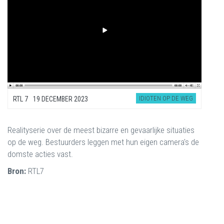
IDIOTEN OP DE WEG
RTL 7
19 DECEMBER 2023
Realityserie over de meest bizarre en gevaarlijke situaties
op de weg. Bestuurders leggen met hun eigen camera's de
domste acties vast.
Bron:
RTL7