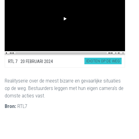
IDIOTEN OP DE WEG
RTL 7
20 FEBRUARI 2024
Realityserie over de meest bizarre en gevaarlijke situaties
op de weg. Bestuurders leggen met hun eigen camera's de
domste acties vast.
Bron:
RTL7