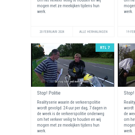
om het verkeer veilig te houden en wij
om het
mogen met ze meekijken tijdens hun
mogen 
werk.
werk.
20 FEBRUARI 2024
ALLE HERHALINGEN
19 FE
RTL 7
Stop! Politie
Stop! 
Realityserie waarin de verkeerspolitie
Realit
wordt gevolgd. 24 uur per dag, 7 dagen in
wordt 
de week is de verkeerspolitie onderweg
de wee
om het verkeer veilig te houden en wij
om het
mogen met ze meekijken tijdens hun
mogen 
werk.
werk.