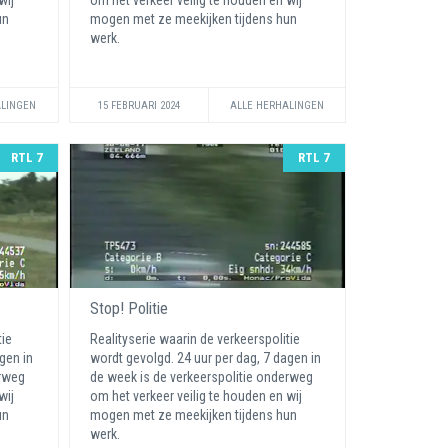
wij
om het verkeer veilig te houden en wij
un
mogen met ze meekijken tijdens hun
werk.
ALINGEN
15 FEBRUARI 2024
ALLE HERHALINGEN
RTL 7
RTL 7
Stop! Politie
tie
Realityserie waarin de verkeerspolitie
gen in
wordt gevolgd. 24 uur per dag, 7 dagen in
erweg
de week is de verkeerspolitie onderweg
wij
om het verkeer veilig te houden en wij
un
mogen met ze meekijken tijdens hun
werk.