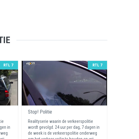
TIE
RTL 7
RTL 7
Stop! Politie
tie
Realityserie waarin de verkeerspolitie
gen in
wordt gevolgd. 24 uur per dag, 7 dagen in
erweg
de week is de verkeerspolitie onderweg