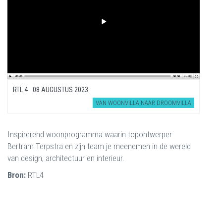
RTL 4
08 AUGUSTUS 2023
VAN WOONVILLA NAAR DROOMVILLA
Inspirerend woonprogramma waarin topontwerper
Bertram Terpstra en zijn team je meenemen in de wereld
van design, architectuur en interieur.
Bron:
RTL4