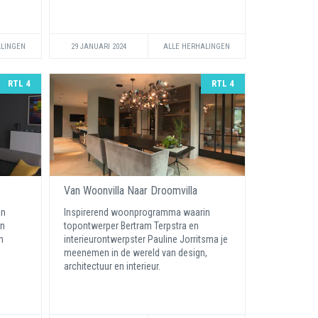
ALINGEN
29 JANUARI 2024
ALLE HERHALINGEN
RTL 4
RTL 4
Van Woonvilla Naar Droomvilla
in
Inspirerend woonprogramma waarin
jn
topontwerper Bertram Terpstra en
n
interieurontwerpster Pauline Jorritsma je
meenemen in de wereld van design,
architectuur en interieur.