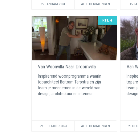
22 JANUARI 2024
ALLE HERHALINGEN
15 JA
RTL 4
Van Woonvilla Naar Droomvilla
Van W
Inspirerend woonprogramma waarin
Inspi
toparchitect Bertram Terpstra en zijn
toparc
team je meenemen in de wereld van
team j
design, architectuur en interieur.
design
29 DECEMBER 2023
ALLE HERHALINGEN
29 DE