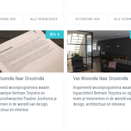
BRUARI 2024
ALLE HERHALINGEN
05 FEBRUARI 2024
ALLE HERH
RTL 4
oonvilla Naar Droomvilla
Van Woonvilla Naar Droomvilla
rerend woonprogramma waarin
Inspirerend woonprogramma waar
werper Bertram Terpstra en
toparchitect Bertram Terpstra en zi
eurontwerpster Pauline Jorritsma je
team je meenemen in de wereld va
en in de wereld van design,
design, architectuur en interieur.
ctuur en interieur.