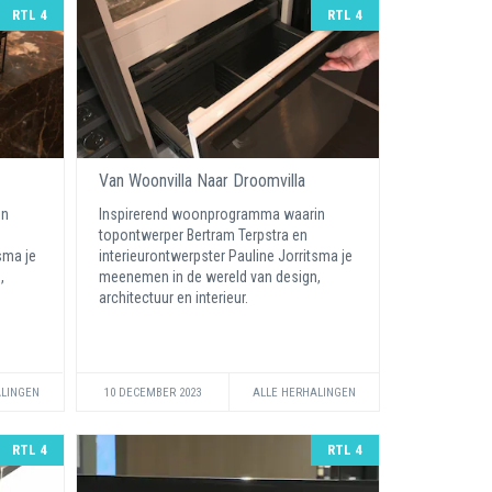
RTL 4
RTL 4
Van Woonvilla Naar Droomvilla
in
Inspirerend woonprogramma waarin
topontwerper Bertram Terpstra en
sma je
interieurontwerpster Pauline Jorritsma je
,
meenemen in de wereld van design,
architectuur en interieur.
ALINGEN
10 DECEMBER 2023
ALLE HERHALINGEN
RTL 4
RTL 4