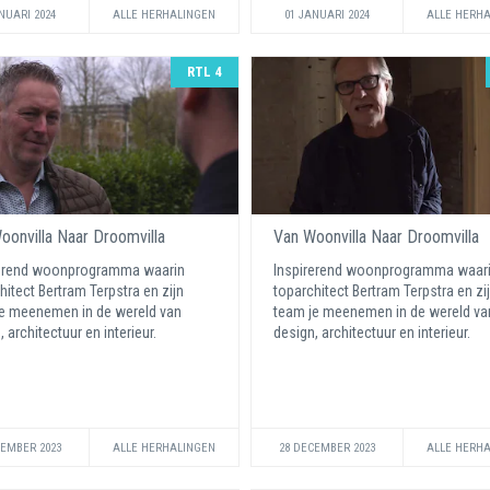
NUARI 2024
ALLE HERHALINGEN
01 JANUARI 2024
ALLE HERH
RTL 4
oonvilla Naar Droomvilla
Van Woonvilla Naar Droomvilla
rerend woonprogramma waarin
Inspirerend woonprogramma waar
hitect Bertram Terpstra en zijn
toparchitect Bertram Terpstra en zi
e meenemen in de wereld van
team je meenemen in de wereld va
, architectuur en interieur.
design, architectuur en interieur.
CEMBER 2023
ALLE HERHALINGEN
28 DECEMBER 2023
ALLE HERH