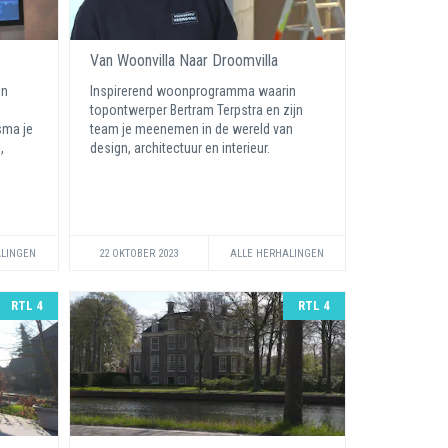
Van Woonvilla Naar Droomvilla
in
Inspirerend woonprogramma waarin
topontwerper Bertram Terpstra en zijn
sma je
team je meenemen in de wereld van
,
design, architectuur en interieur.
ALINGEN
22 OKTOBER 2023
ALLE HERHALINGEN
RTL 4
RTL 4