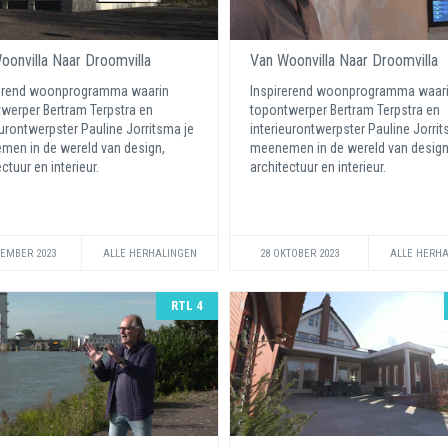
oonvilla Naar Droomvilla
Van Woonvilla Naar Droomvilla
rerend woonprogramma waarin
Inspirerend woonprogramma waar
werper Bertram Terpstra en
topontwerper Bertram Terpstra en
eurontwerpster Pauline Jorritsma je
interieurontwerpster Pauline Jorrit
en in de wereld van design,
meenemen in de wereld van design
ctuur en interieur.
architectuur en interieur.
VEMBER 2023
ALLE HERHALINGEN
28 OKTOBER 2023
ALLE HERH
RTL 4