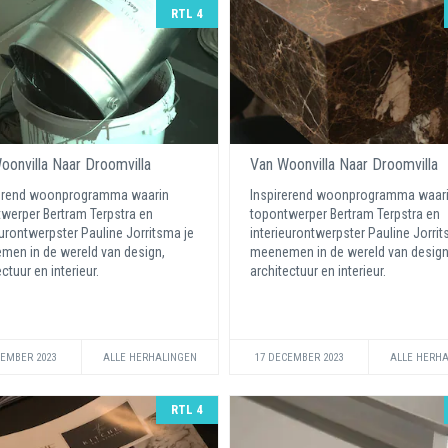
RTL 4
oonvilla Naar Droomvilla
Van Woonvilla Naar Droomvilla
rerend woonprogramma waarin
Inspirerend woonprogramma waar
werper Bertram Terpstra en
topontwerper Bertram Terpstra en
eurontwerpster Pauline Jorritsma je
interieurontwerpster Pauline Jorrit
en in de wereld van design,
meenemen in de wereld van design
ctuur en interieur.
architectuur en interieur.
CEMBER 2023
ALLE HERHALINGEN
17 DECEMBER 2023
ALLE HERH
RTL 4