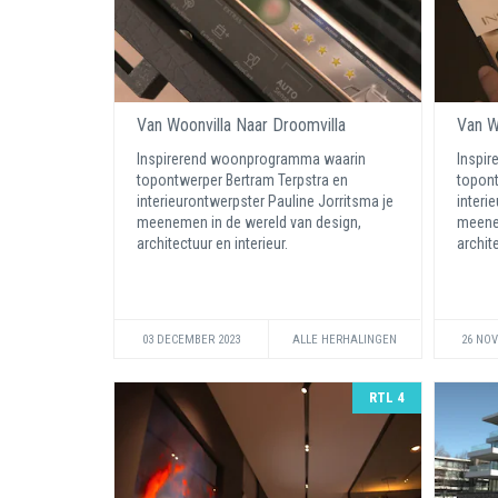
Van Woonvilla Naar Droomvilla
Van W
Inspirerend woonprogramma waarin
Inspi
topontwerper Bertram Terpstra en
topont
interieurontwerpster Pauline Jorritsma je
interi
meenemen in de wereld van design,
meenem
architectuur en interieur.
archite
03 DECEMBER 2023
ALLE HERHALINGEN
26 NO
RTL 4