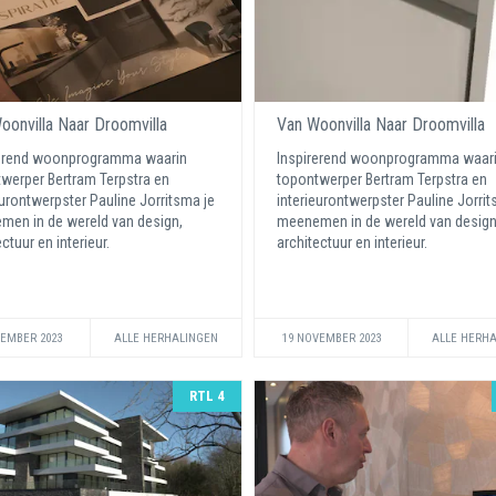
oonvilla Naar Droomvilla
Van Woonvilla Naar Droomvilla
rerend woonprogramma waarin
Inspirerend woonprogramma waar
werper Bertram Terpstra en
topontwerper Bertram Terpstra en
eurontwerpster Pauline Jorritsma je
interieurontwerpster Pauline Jorrit
en in de wereld van design,
meenemen in de wereld van design
ctuur en interieur.
architectuur en interieur.
VEMBER 2023
ALLE HERHALINGEN
19 NOVEMBER 2023
ALLE HERH
RTL 4