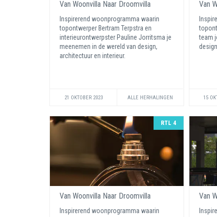
Van Woonvilla Naar Droomvilla
Van W
Inspirerend woonprogramma waarin
Inspi
topontwerper Bertram Terpstra en
topont
interieurontwerpster Pauline Jorritsma je
team j
meenemen in de wereld van design,
design
architectuur en interieur.
21 OKTOBER 2023
ALLE HERHALINGEN
15 OK
RTL 4
Van Woonvilla Naar Droomvilla
Van W
Inspirerend woonprogramma waarin
Inspi