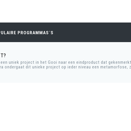
PULAIRE PROGRAMMAS´S
ST?
en uniek project in het Gooi naar een eindproduct dat gekenmerkt
ra ondergaat dit unieke project op ieder niveau een metamorfose, z