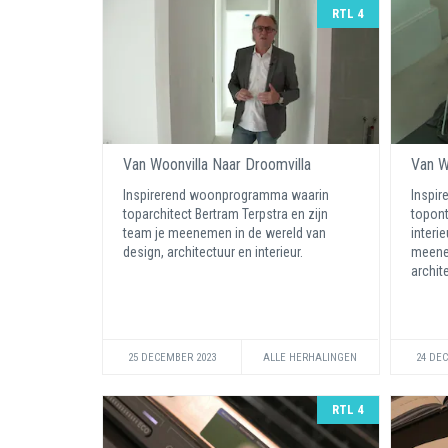
RTL 4
Van Woonvilla Naar Droomvilla
Van W
Inspirerend woonprogramma waarin
Inspi
toparchitect Bertram Terpstra en zijn
topont
team je meenemen in de wereld van
interi
design, architectuur en interieur.
meenem
archite
25 DECEMBER 2023
ALLE HERHALINGEN
24 DE
RTL 4