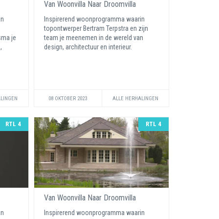
Van Woonvilla Naar Droomvilla
in
Inspirerend woonprogramma waarin
topontwerper Bertram Terpstra en zijn
sma je
team je meenemen in de wereld van
,
design, architectuur en interieur.
ALINGEN
08 OKTOBER 2023
ALLE HERHALINGEN
RTL 4
RTL 4
Van Woonvilla Naar Droomvilla
in
Inspirerend woonprogramma waarin