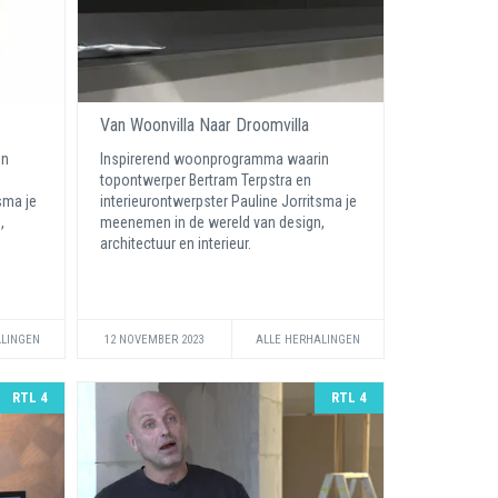
Van Woonvilla Naar Droomvilla
in
Inspirerend woonprogramma waarin
topontwerper Bertram Terpstra en
sma je
interieurontwerpster Pauline Jorritsma je
,
meenemen in de wereld van design,
architectuur en interieur.
ALINGEN
12 NOVEMBER 2023
ALLE HERHALINGEN
RTL 4
RTL 4