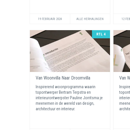
19 FEBRUARI 2024
ALLE HERHALINGEN
12 FE
RTL 4
Van Woonvilla Naar Droomvilla
Van W
Inspirerend woonprogramma waarin
Inspi
topontwerper Bertram Terpstra en
topont
interieurontwerpster Pauline Jorritsma je
interi
meenemen in de wereld van design,
meenem
architectuur en interieur.
archite