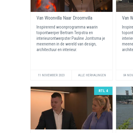
Van Woonvilla Naar Droomvilla
Van W
Inspirerend woonprogramma waarin
Inspi
topontwerper Bertram Terpstra en
topont
interieurontwerpster Pauline Jorritsma je
interi
meenemen in de wereld van design,
meenem
architectuur en interieur.
archite
11 NOVEMBER 2023
ALLE HERHALINGEN
04 NO
RTL 4