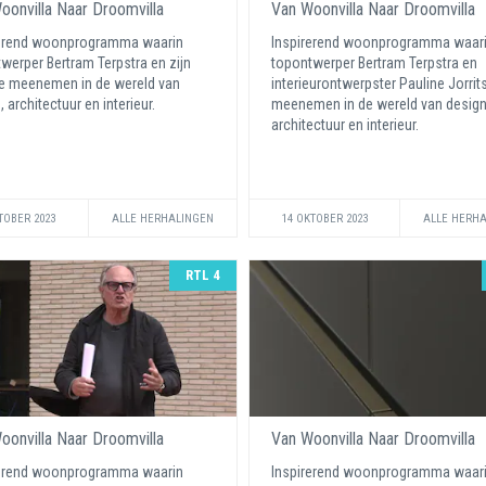
oonvilla Naar Droomvilla
Van Woonvilla Naar Droomvilla
rerend woonprogramma waarin
Inspirerend woonprogramma waar
werper Bertram Terpstra en zijn
topontwerper Bertram Terpstra en
e meenemen in de wereld van
interieurontwerpster Pauline Jorrit
, architectuur en interieur.
meenemen in de wereld van design
architectuur en interieur.
TOBER 2023
ALLE HERHALINGEN
14 OKTOBER 2023
ALLE HERH
RTL 4
oonvilla Naar Droomvilla
Van Woonvilla Naar Droomvilla
rerend woonprogramma waarin
Inspirerend woonprogramma waar