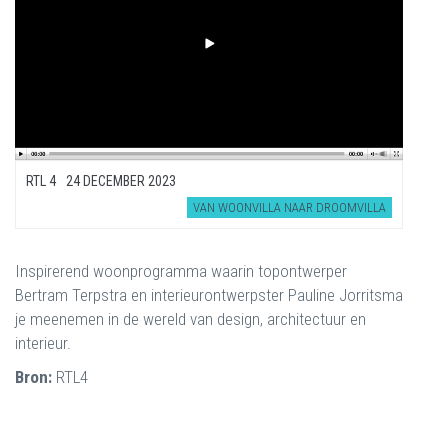
RTL 4
24 DECEMBER 2023
VAN WOONVILLA NAAR DROOMVILLA
Inspirerend woonprogramma waarin topontwerper
Bertram Terpstra en interieurontwerpster Pauline Jorritsma
je meenemen in de wereld van design, architectuur en
interieur.
Bron:
RTL4