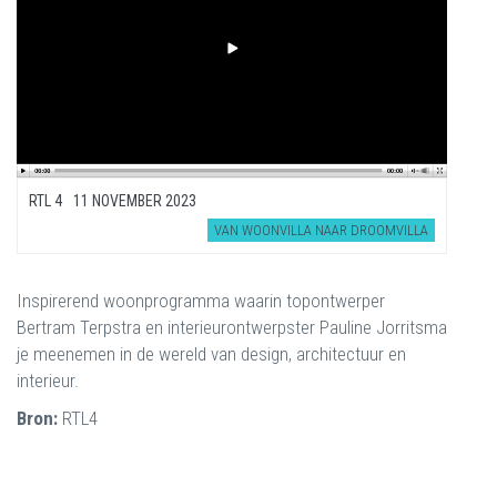
RTL 4
11 NOVEMBER 2023
VAN WOONVILLA NAAR DROOMVILLA
Inspirerend woonprogramma waarin topontwerper
Bertram Terpstra en interieurontwerpster Pauline Jorritsma
je meenemen in de wereld van design, architectuur en
interieur.
Bron:
RTL4