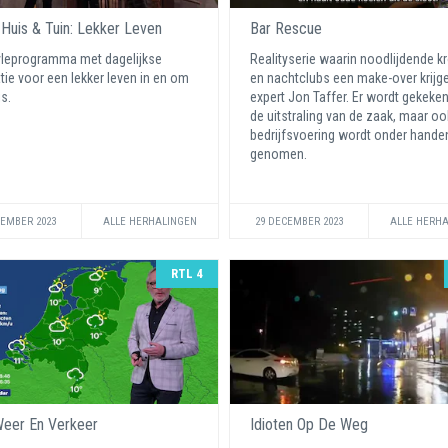
 Huis & Tuin: Lekker Leven
Bar Rescue
yleprogramma met dagelijkse
Realityserie waarin noodlijdende 
atie voor een lekker leven in en om
en nachtclubs een make-over krijg
is.
expert Jon Taffer. Er wordt gekeke
de uitstraling van de zaak, maar oo
bedrijfsvoering wordt onder hande
genomen.
CEMBER 2023
ALLE HERHALINGEN
29 DECEMBER 2023
ALLE HERH
RTL 4
eer En Verkeer
Idioten Op De Weg