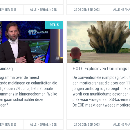
CEMBER 2023
ALLE HERHALINGEN
29 DECEMBER 2023
ALLE HERH
RTL 5
andaag
E.O.D.: Explosieven Opruimings D 
rogramma over de meest
De conventionele ruimploeg rukt ui
ende meldingen en calamiteiten die
een mortiergranaat die door een 11
afgelopen 24 uur bij het nationale
jongen omhoog is geploegd. In Ed
ummer zijn binnengekomen. Welke
wordt een munitiedump gevonden 
en gaan schuil achter deze
plek waar vroeger een SS-kazerne 
ngen?
De EOD maakt een tweede mortiergr
CEMBER 2023
ALLE HERHALINGEN
29 DECEMBER 2023
ALLE HERH