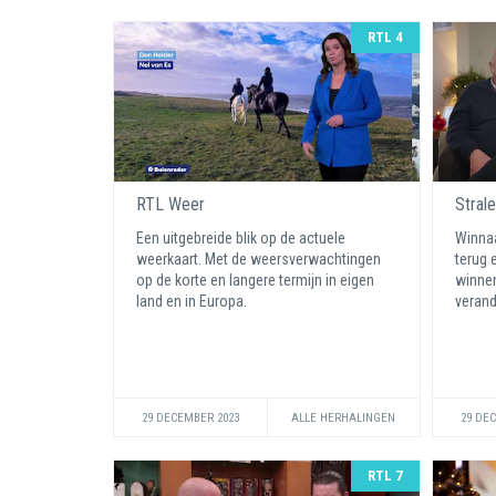
RTL 4
RTL Weer
Stral
Een uitgebreide blik op de actuele
Winnaa
weerkaart. Met de weersverwachtingen
terug 
op de korte en langere termijn in eigen
winnen
land en in Europa.
verand
29 DECEMBER 2023
ALLE HERHALINGEN
29 DE
RTL 7