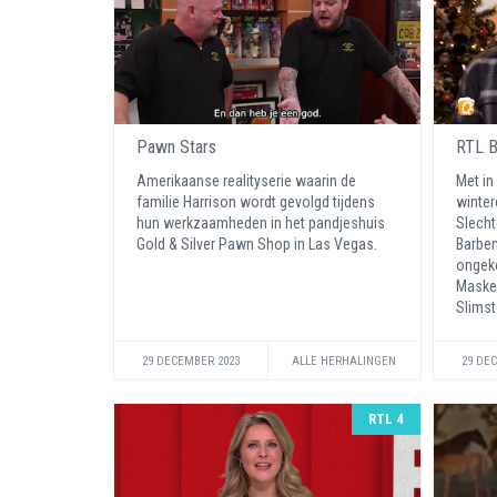
Pawn Stars
RTL B
Amerikaanse realityserie waarin de
Met in
familie Harrison wordt gevolgd tijdens
winter
hun werkzaamheden in het pandjeshuis
Slecht
Gold & Silver Pawn Shop in Las Vegas.
Barben
ongeke
Masked
Slims
29 DECEMBER 2023
ALLE HERHALINGEN
29 DE
RTL 4