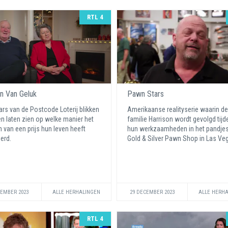
RTL 4
en Van Geluk
Pawn Stars
rs van de Postcode Loterij blikken
Amerikaanse realityserie waarin de
en laten zien op welke manier het
familie Harrison wordt gevolgd tij
 van een prijs hun leven heeft
hun werkzaamheden in het pandje
erd.
Gold & Silver Pawn Shop in Las Ve
CEMBER 2023
ALLE HERHALINGEN
29 DECEMBER 2023
ALLE HERH
RTL 4