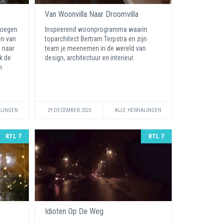
Van Woonvilla Naar Droomvilla
kroegen
Inspirerend woonprogramma waarin
en van
toparchitect Bertram Terpstra en zijn
n naar
team je meenemen in de wereld van
k de
design, architectuur en interieur.
n
ALINGEN
29 DECEMBER 2023
ALLE HERHALINGEN
RTL 7
RTL 7
Idioten Op De Weg