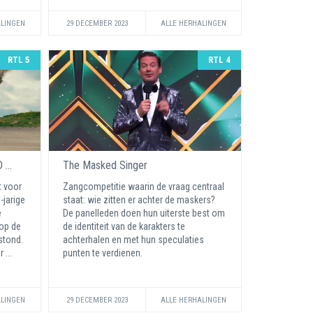
ALINGEN
29 DECEMBER 2023
ALLE HERHALINGEN
RTL 5
RTL 4
...
The Masked Singer
t voor
Zangcompetitie waarin de vraag centraal
-jarige
staat: wie zitten er achter de maskers?
e
De panelleden doen hun uiterste best om
op de
de identiteit van de karakters te
stond.
achterhalen en met hun speculaties
 ...
punten te verdienen.
ALINGEN
29 DECEMBER 2023
ALLE HERHALINGEN