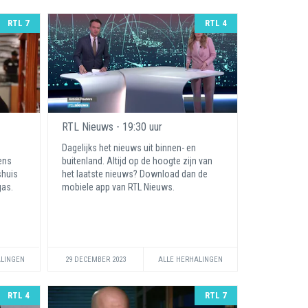
RTL 7
RTL 4
RTL Nieuws - 19:30 uur
Dagelijks het nieuws uit binnen- en
dens
buitenland. Altijd op de hoogte zijn van
shuis
het laatste nieuws? Download dan de
gas.
mobiele app van RTL Nieuws.
ALINGEN
29 DECEMBER 2023
ALLE HERHALINGEN
RTL 4
RTL 7