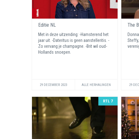
Editie NL
The B
Met in deze uitzending: -Hamsterend het
Donna 
jaar uit. -Dateritus is geen aanstelleritis. -
Steffy
Zo vervang je champagne. -Brit wil oud-
vereni
Hollands snoepen.
29 DECEMBER 2023
ALLE HERHALINGEN
29 DE
RTL 7