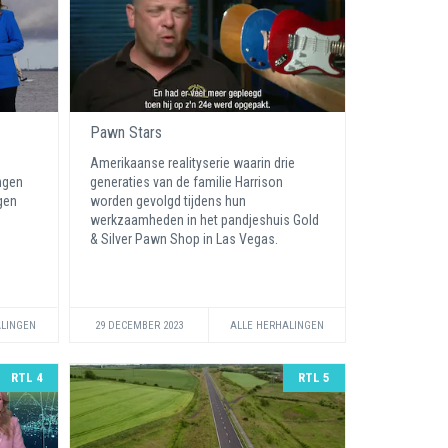
Pawn Stars
Amerikaanse realityserie waarin drie
ngen
generaties van de familie Harrison
igen
worden gevolgd tijdens hun
werkzaamheden in het pandjeshuis Gold
& Silver Pawn Shop in Las Vegas.
ALINGEN
29 DECEMBER 2023
ALLE HERHALINGEN
RTL 4
RTL 5