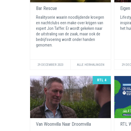
Bar Rescue
Eigen
Realityserie waarin noodlijdende kroegen
Lifest
en nachtclubs een make-over krijgen van
inspir
expert Jon Taffer. Er wordt gekeken naar
het hu
de uitstraling van de zaak, maar ook de
bedrijfsvoering wordt onder handen
genomen.
29 DECEMBER 2023
ALLE HERHALINGEN
29 DE
RTL 4
Van Woonvilla Naar Droomvilla
RTL W