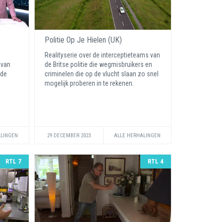
Politie Op Je Hielen (UK)
Realityserie over de interceptieteams van
 van
de Britse politie die wegmisbruikers en
 de
criminelen die op de vlucht slaan zo snel
mogelijk proberen in te rekenen.
ALINGEN
29 DECEMBER 2023
ALLE HERHALINGEN
RTL 7
RTL 4