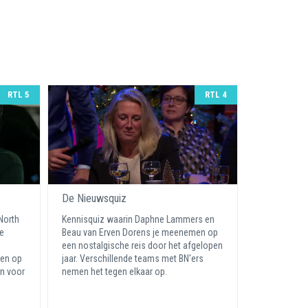
RTL 5
RTL 4
De Nieuwsquiz
 North
Kennisquiz waarin Daphne Lammers en
e
Beau van Erven Dorens je meenemen op
een nostalgische reis door het afgelopen
ten op
jaar. Verschillende teams met BN'ers
in voor
nemen het tegen elkaar op.