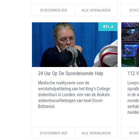
29 DECEMBER 2023
ALLE HERHALINGEN
29 DE
RTL 4
24 Uur Op De Spoedeisende Hulp
112 V
Medische realityserie over de
Livep
eerstehulpafdeling van het King's College
opvall
ziekenhuis in Londen, een van de drukste
in de 
ziekenhuisafdelingen van heel Groot-
noodn
Brittannië.
verhal
meldi
29 DECEMBER 2023
ALLE HERHALINGEN
29 DE