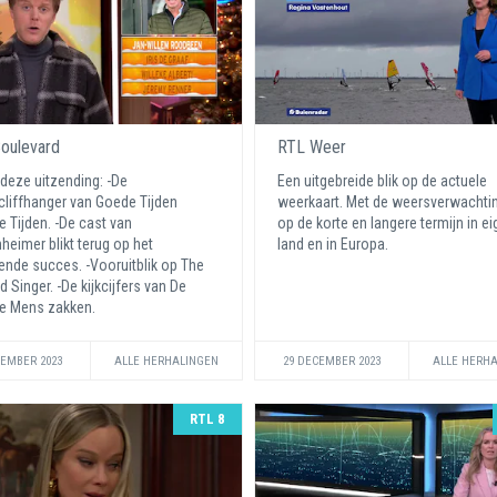
oulevard
RTL Weer
 deze uitzending: -De
Een uitgebreide blik op de actuele
cliffhanger van Goede Tijden
weerkaart. Met de weersverwachti
e Tijden. -De cast van
op de korte en langere termijn in e
heimer blikt terug op het
land en in Europa.
nde succes. -Vooruitblik op The
 Singer. -De kijkcijfers van De
te Mens zakken.
CEMBER 2023
ALLE HERHALINGEN
29 DECEMBER 2023
ALLE HERH
RTL 8