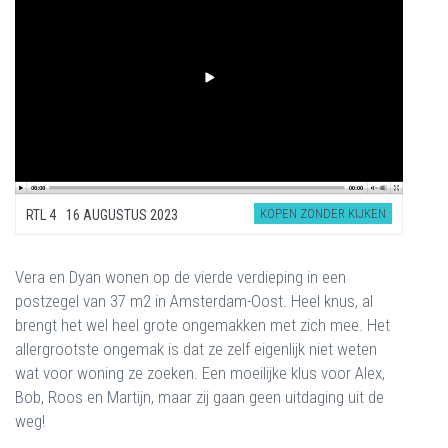
KOPEN ZONDER KIJKEN
RTL 4
16 AUGUSTUS 2023
Vera en Dyan wonen op de vierde verdieping in een
postzegel van 37 m2 in Amsterdam-Oost. Heel knus, al
brengt het wel heel grote ongemakken met zich mee. Het
allergrootste ongemak is dat ze zelf eigenlijk niet weten
wat voor woning ze zoeken. Een moeilijke klus voor Alex,
Bob, Roos en Martijn, maar zij gaan geen uitdaging uit de
weg!