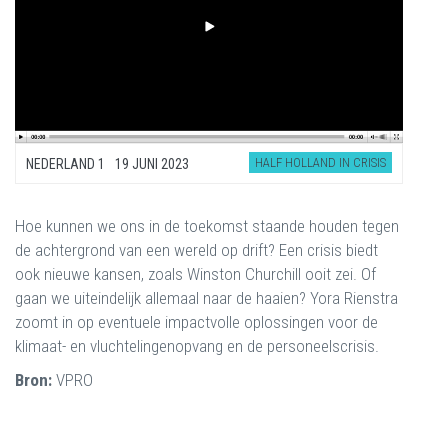
HALF HOLLAND IN CRISIS
NEDERLAND 1
19 JUNI 2023
Hoe kunnen we ons in de toekomst staande houden tegen
de achtergrond van een wereld op drift? Een crisis biedt
ook nieuwe kansen, zoals Winston Churchill ooit zei. Of
gaan we uiteindelijk allemaal naar de haaien? Yora Rienstra
zoomt in op eventuele impactvolle oplossingen voor de
klimaat- en vluchtelingenopvang en de personeelscrisis.
Bron:
VPRO