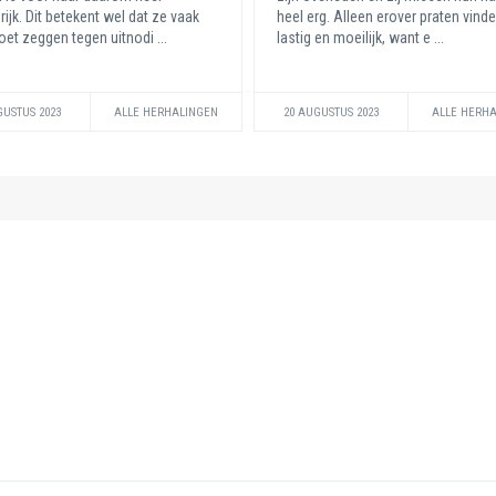
rijk. Dit betekent wel dat ze vaak
heel erg. Alleen erover praten vind
et zeggen tegen uitnodi ...
lastig en moeilijk, want e ...
GUSTUS 2023
ALLE HERHALINGEN
20 AUGUSTUS 2023
ALLE HERH