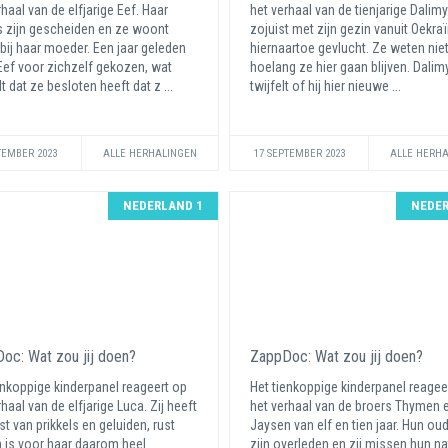
rhaal van de elfjarige Eef. Haar
het verhaal van de tienjarige Dalimyr.
 zijn gescheiden en ze woont
zojuist met zijn gezin vanuit Oekra
 bij haar moeder. Een jaar geleden
hiernaartoe gevlucht. Ze weten nie
Eef voor zichzelf gekozen, wat
hoelang ze hier gaan blijven. Dalim
t dat ze besloten heeft dat z ...
twijfelt of hij hier nieuwe ...
TEMBER 2023
ALLE HERHALINGEN
17 SEPTEMBER 2023
ALLE HERH
NEDERLAND 1
NEDER
oc: Wat zou jij doen?
ZappDoc: Wat zou jij doen?
enkoppige kinderpanel reageert op
Het tienkoppige kinderpanel reagee
haal van de elfjarige Luca. Zij heeft
het verhaal van de broers Thymen 
st van prikkels en geluiden, rust
Jaysen van elf en tien jaar. Hun ou
is voor haar daarom heel
zijn overleden en zij missen hun nat