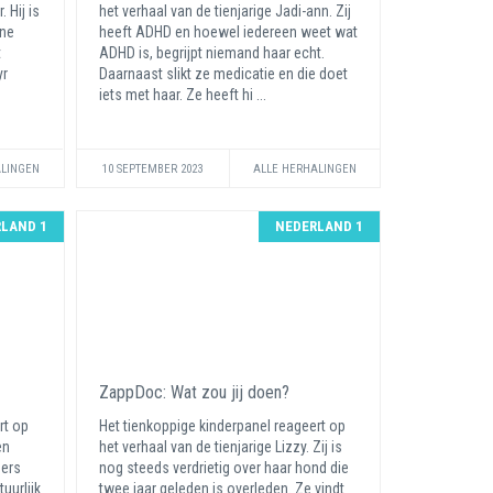
 Hij is
het verhaal van de tienjarige Jadi-ann. Zij
ïne
heeft ADHD en hoewel iedereen weet wat
t
ADHD is, begrijpt niemand haar echt.
yr
Daarnaast slikt ze medicatie en die doet
iets met haar. Ze heeft hi ...
ALINGEN
10 SEPTEMBER 2023
ALLE HERHALINGEN
LAND 1
NEDERLAND 1
ZappDoc: Wat zou jij doen?
rt op
Het tienkoppige kinderpanel reageert op
en
het verhaal van de tienjarige Lizzy. Zij is
ders
nog steeds verdrietig over haar hond die
uurlijk
twee jaar geleden is overleden. Ze vindt