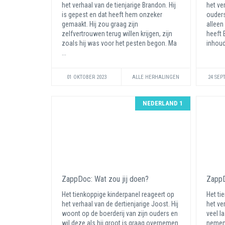
het verhaal van de tienjarige Brandon. Hij
het ve
is gepest en dat heeft hem onzeker
ouders
gemaakt. Hij zou graag zijn
alleen
zelfvertrouwen terug willen krijgen, zijn
heeft 
zoals hij was voor het pesten begon. Ma
inhoud
...
01 OKTOBER 2023
ALLE HERHALINGEN
24 SEP
NEDERLAND 1
ZappDoc: Wat zou jij doen?
ZappD
Het tienkoppige kinderpanel reageert op
Het ti
het verhaal van de dertienjarige Joost. Hij
het ver
woont op de boerderij van zijn ouders en
veel la
wil deze als hij groot is graag overnemen.
nemen 