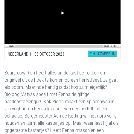
ZIN IN ZAPPELIN
NEDERLAND 1
06 OKTOBER 2023
Buurvrouw Rian heeft alles uit de kast getrokken om
origineel uit de hoek te komen op een herfstfeest: ze gaat
als boom. Maar hoe handig is dat kostuum eigenlijk?
Bioloog Mátyàs speelt met Fenna de giftige
paddenstoelenquiz. Kok Pierre maakt een spinnenweb in
zijn yoghurt en Fenna knutselt van een herfstblad een
schaaltje. Burgemeester Aan de Ketting wil het dorp veilig
houden en ruimt alle kastanjes op. Maar waar laat hij al die
opgeraapte kastanjes? Heeft Fenna misschien een