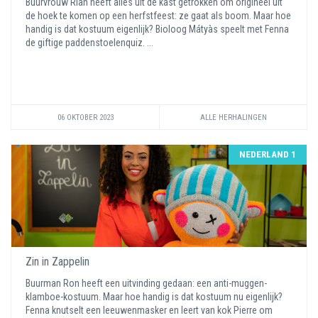
Buurvrouw Rian heeft alles uit de kast getrokken om origineel uit
de hoek te komen op een herfstfeest: ze gaat als boom. Maar hoe
handig is dat kostuum eigenlijk? Bioloog Mátyàs speelt met Fenna
de giftige paddenstoelenquiz. ...
06 OKTOBER 2023
ALLE HERHALINGEN
NEDERLAND 1
Zin in Zappelin
Buurman Ron heeft een uitvinding gedaan: een anti-muggen-
klamboe-kostuum. Maar hoe handig is dat kostuum nu eigenlijk?
Fenna knutselt een leeuwenmasker en leert van kok Pierre om