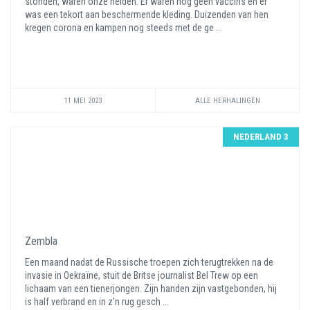
stonden, waren onze helden. Er waren nog geen vaccins en er
was een tekort aan beschermende kleding. Duizenden van hen
kregen corona en kampen nog steeds met de ge ...
11 MEI 2023
ALLE HERHALINGEN
NEDERLAND 3
Zembla
Een maand nadat de Russische troepen zich terugtrekken na de
invasie in Oekraïne, stuit de Britse journalist Bel Trew op een
lichaam van een tienerjongen. Zijn handen zijn vastgebonden, hij
is half verbrand en in z'n rug gesch ...