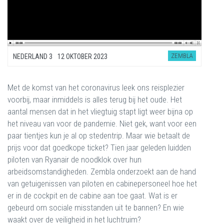
ZEMBLA
NEDERLAND 3
12 OKTOBER 2023
Met de komst van het coronavirus leek ons reisplezier
voorbij, maar inmiddels is alles terug bij het oude. Het
aantal mensen dat in het vliegtuig stapt ligt weer bijna op
het niveau van voor de pandemie. Niet gek, want voor een
paar tientjes kun je al op stedentrip. Maar wie betaalt de
prijs voor dat goedkope ticket? Tien jaar geleden luidden
piloten van Ryanair de noodklok over hun
arbeidsomstandigheden. Zembla onderzoekt aan de hand
van getuigenissen van piloten en cabinepersoneel hoe het
er in de cockpit en de cabine aan toe gaat. Wat is er
gebeurd om sociale misstanden uit te bannen? En wie
waakt over de veiligheid in het luchtruim?