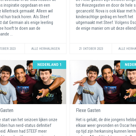
s inspiratie opgedaan en een
tot #viezegasten en door de hele 
 killertrack gemaakt. Alleen wil
gecanceld. Nova is ook klaar met h
d hun track horen. Als Steef
kinderachtige gedrag en heeft het
t dat Germain als enige leerling
uitgemaakt met Steef. Volgens Osc
ee hoeft te doen aan de
de enige manier om uit deze ellende
ande ...
TOBER 2023
ALLE HERHALINGEN
21 OKTOBER 2023
ALLE HERH
NEDERLAND 1
NEDER
 Gasten
Flexe Gasten
 start van het seizoen lijken onze
Het is gelukt, de drie jongens hebb
elden hun nerd-status definitief
elkaar weer gevonden en Oscar he
eid. Alleen had STEEF meer
op tijd zijn herkansing kunnen lere