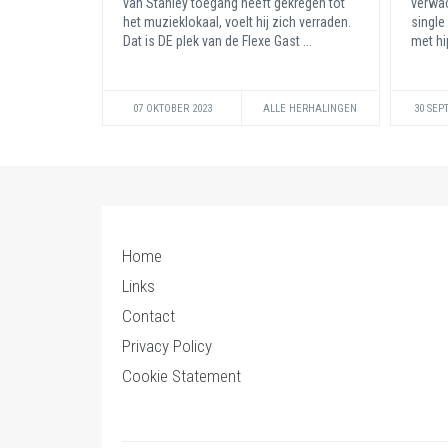
van Stanley toegang heeft gekregen tot
verwac
het muzieklokaal, voelt hij zich verraden.
single
Dat is DE plek van de Flexe Gast ...
met hi
07 OKTOBER 2023
ALLE HERHALINGEN
30 SEP
Home
Links
Contact
Privacy Policy
Cookie Statement