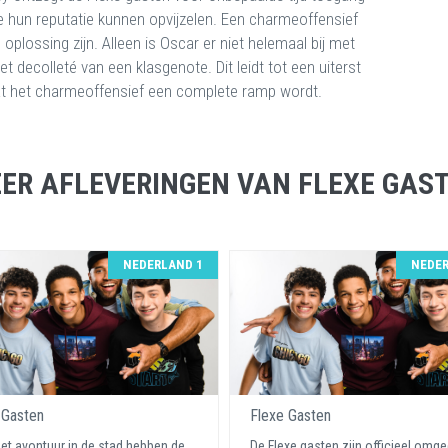
e hun reputatie kunnen opvijzelen. Een charmeoffensief
oplossing zijn. Alleen is Oscar er niet helemaal bij met
t decolleté van een klasgenote. Dit leidt tot een uiterst
 dat het charmeoffensief een complete ramp wordt.
ER AFLEVERINGEN VAN FLEXE GAS
NEDERLAND 1
NEDER
 Gasten
Flexe Gasten
et avontuur in de stad hebben de
De Flexe gasten zijn officieel omg