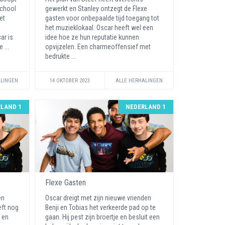
school
gewerkt en Stanley ontzegt de Flexe
et
gasten voor onbepaalde tijd toegang tot
het muzieklokaal. Oscar heeft wel een
ar is
idee hoe ze hun reputatie kunnen
 ...
opvijzelen. Een charmeoffensief met
bedrukte ...
ALINGEN
14 OKTOBER 2023
ALLE HERHALINGEN
LAND 1
NEDERLAND 1
Flexe Gasten
en
Oscar dreigt met zijn nieuwe vrienden
eft nog
Benji en Tobias het verkeerde pad op te
n en
gaan. Hij pest zijn broertje en besluit een