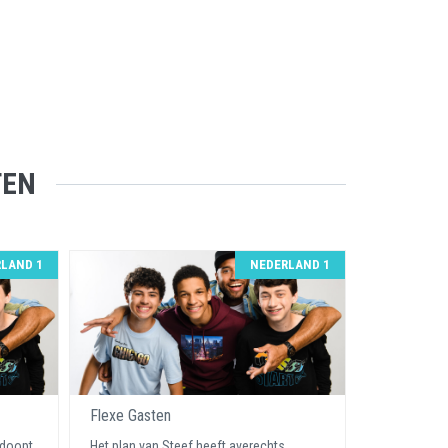
TEN
LAND 1
NEDERLAND 1
Flexe Gasten
edoopt
Het plan van Steef heeft averechts