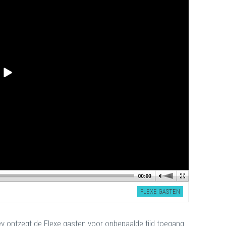
FLEXE GASTEN
ey ontzegt de Flexe gasten voor onbepaalde tijd toegang