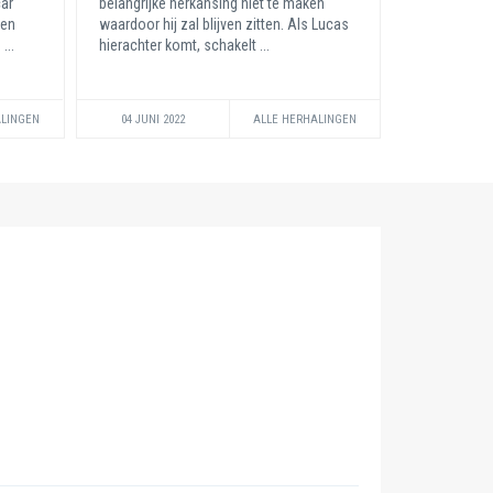
car
belangrijke herkansing niet te maken
den
waardoor hij zal blijven zitten. Als Lucas
...
hierachter komt, schakelt ...
ALINGEN
04 JUNI 2022
ALLE HERHALINGEN