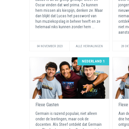
Oscar vinden dat wel prima. Ze kunnen
jongen
hem missen als kiespijn, denken ze. Maar
nieuwe
dan blijkt dat Lucas het password van
nieman
hun muziekopslag in beheer heeft en ze
ontdek
helemaal niks kunnen zonder hem ...
niet m
aansta
04 NOVEMBER 2023
ALLE HERHALINGEN
28 OK
NEDERLAND 1
Flexe Gasten
Flexe
Germain is razend populair, niet alleen
Aan de
onder de leerlingen, maar ook de
drie h
docenten. Als Steef ontdekt dat Germain
ontgro