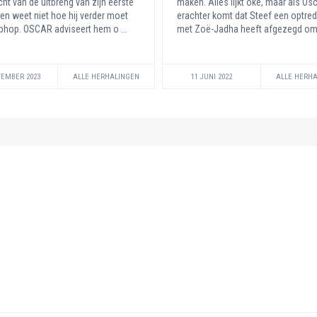
ht van de uitbreng van zijn eerste
maken. Alles lijkt oké, maar als Os
 en weet niet hoe hij verder moet
erachter komt dat Steef een optre
phop. OSCAR adviseert hem o ...
met Zoë-Jadha heeft afgezegd om 
TEMBER 2023
ALLE HERHALINGEN
11 JUNI 2022
ALLE HERH