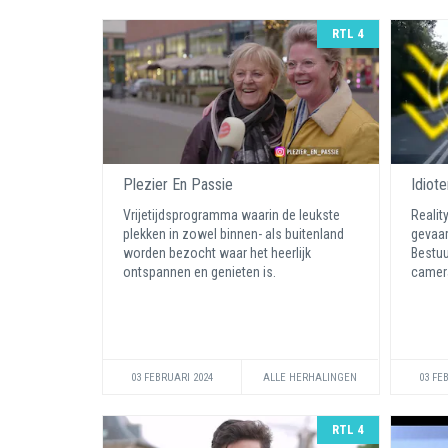
RTL 4
Plezier En Passie
Idiot
Vrijetijdsprogramma waarin de leukste
Realit
plekken in zowel binnen- als buitenland
gevaar
worden bezocht waar het heerlijk
Bestuu
ontspannen en genieten is.
camera
03 FEBRUARI 2024
ALLE HERHALINGEN
03 FE
RTL 4