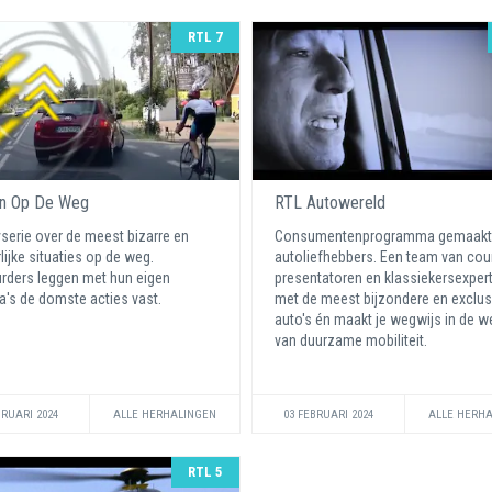
RTL 7
en Op De Weg
RTL Autowereld
yserie over de meest bizarre en
Consumentenprogramma gemaakt
lijke situaties op de weg.
autoliefhebbers. Een team van cou
rders leggen met hun eigen
presentatoren en klassiekersexperts
's de domste acties vast.
met de meest bijzondere en exclus
auto's én maakt je wegwijs in de w
van duurzame mobiliteit.
BRUARI 2024
ALLE HERHALINGEN
03 FEBRUARI 2024
ALLE HERH
RTL 5