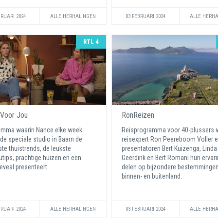
BRUARI 2024
ALLE HERHALINGEN
03 FEBRUARI 2024
ALLE HERH
RTL 4
 Voor Jou
RonReizen
amma waarin Nance elke week
Reisprogramma voor 40-plussers 
 de speciale studio in Baarn de
reisexpert Ron Peereboom Voller 
te thuistrends, de leukste
presentatoren Bert Kuizenga, Linda
tips, prachtige huizen en een
Geerdink en Bert Romani hun ervar
reveal presenteert.
delen op bijzondere bestemmingen
binnen- en buitenland.
BRUARI 2024
ALLE HERHALINGEN
03 FEBRUARI 2024
ALLE HERH