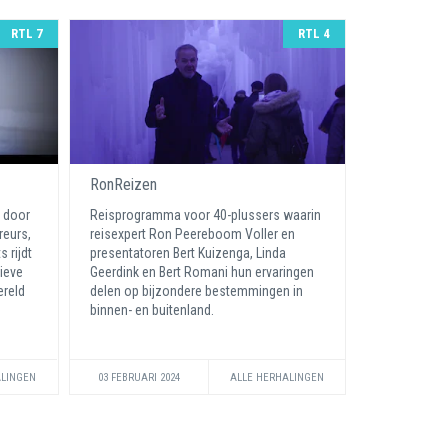
RTL 7
RTL 4
RonReizen
 door
Reisprogramma voor 40-plussers waarin
reurs,
reisexpert Ron Peereboom Voller en
 rijdt
presentatoren Bert Kuizenga, Linda
ieve
Geerdink en Bert Romani hun ervaringen
ereld
delen op bijzondere bestemmingen in
binnen- en buitenland.
ALINGEN
03 FEBRUARI 2024
ALLE HERHALINGEN