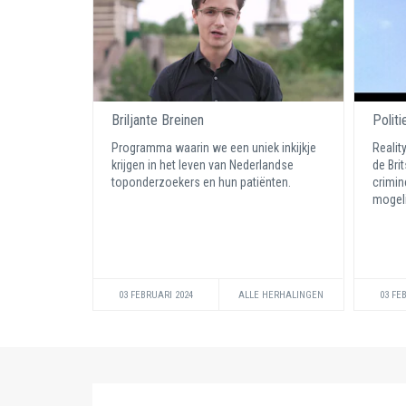
Briljante Breinen
Politi
Programma waarin we een uniek inkijkje
Realit
krijgen in het leven van Nederlandse
de Bri
toponderzoekers en hun patiënten.
crimin
mogeli
03 FEBRUARI 2024
ALLE HERHALINGEN
03 FE