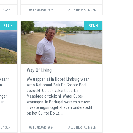
ALINGEN
03 FEBRUARI 2024
ALLE HERHALINGEN
RTL 4
RTL 4
Way Of Living
waarin
We trappen af in Noord Limburg waar
en
Arno Nationaal Park De Groote Peel
bezoekt. Op een vakantiepark in
ingen
Maasbree ontdekt hij Water Cube-
 in
woningen. In Portugal worden nieuwe
investeringsmogelijkheden onderzocht
op het Quinto Do La ...
ALINGEN
03 FEBRUARI 2024
ALLE HERHALINGEN