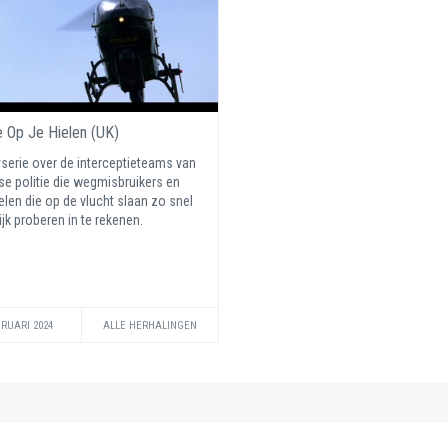
e Op Je Hielen (UK)
yserie over de interceptieteams van
tse politie die wegmisbruikers en
elen die op de vlucht slaan zo snel
jk proberen in te rekenen.
BRUARI 2024
ALLE HERHALINGEN