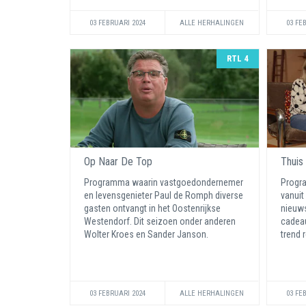
03 FEBRUARI 2024
ALLE HERHALINGEN
03 FE
RTL 4
Op Naar De Top
Thuis
Programma waarin vastgoedondernemer
Progr
en levensgenieter Paul de Romph diverse
vanuit
gasten ontvangt in het Oostenrijkse
nieuws
Westendorf. Dit seizoen onder anderen
cadeau
Wolter Kroes en Sander Janson.
trend 
03 FEBRUARI 2024
ALLE HERHALINGEN
03 FE