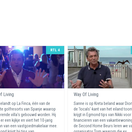
RTL 4
f Living
Way Of Living
elandt op La Finca, één van de
Sanne is op Kreta beland waar Dio
e golfresorts van Spanje waarop
de 'locals'-kant van het eiland toon
erende villa's gebouwd worden. Hij
krijgt in Egmond tips van Nikki voor
r een kijkje en viert het 10-jarig
financieren van een vakantiewonin
an van een vastgoedmakelaar mee.
de Second Home Beurs leren we v
nd krijgt hij tips van ...
organisator Tom waarom die ex ...