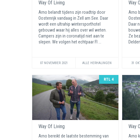
Way Of Living
Way O
Arno belandt tijdens zijn roadtrip door
Arno b
Oostenrijk vandaag in Zell am See. Daar
Oostenr
wordt een ultrahip wintersporthotel
Daar n
gebouwd waar hij alles over wil weten.
bouwen
Campers zijn in coronatijd niet aan te
Ze bez
slepen. We volgen het echtpaar Fl ...
Delden
07 NOVEMBER 2021
ALLE HERHALINGEN
31 OK
RTL 4
Way Of Living
Way O
Arno bereikt de laatste bestemming van
Arno k