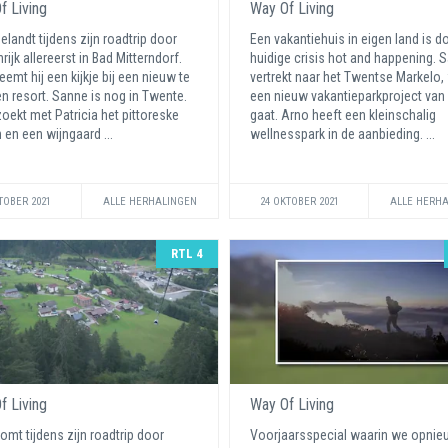
f Living
Way Of Living
elandt tijdens zijn roadtrip door
Een vakantiehuis in eigen land is d
ijk allereerst in Bad Mitterndorf.
huidige crisis hot and happening. 
eemt hij een kijkje bij een nieuw te
vertrekt naar het Twentse Markelo,
 resort. Sanne is nog in Twente.
een nieuw vakantieparkproject van 
oekt met Patricia het pittoreske
gaat. Arno heeft een kleinschalig
 en een wijngaard ...
wellnesspark in de aanbieding. ...
TOBER 2021
ALLE HERHALINGEN
24 OKTOBER 2021
ALLE HERH
RTL 4
f Living
Way Of Living
omt tijdens zijn roadtrip door
Voorjaarsspecial waarin we opnie