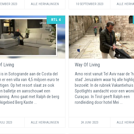
TEMBER 2023
ALLE HERHALINGEN
10 SEPTEMBER 2023
ALLE HERH
RTL 4
f Living
Way Of Living
is in Sotogrande aan de Costa del
Arno reist vanuit Tel Aviv naar de 'h
 er een villa van 4,5 miljoen euro te
stad' Jeruzalem waar hij alle highli
tigen. Op het resort slaat ze ook
bezoekt. In de rubriek Vakantiehuis
n balletje en aanschouwt een
Spotlights aandacht voor een won
aining. Arno gaat met Ralph de berg
Curaçao. In Tirol geeft Ralph een
skigebied Berg Kaste ...
rondleiding door hotel Mei ...
JULI 2023
ALLE HERHALINGEN
24 JUNI 2023
ALLE HERH