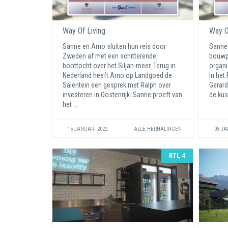
Way Of Living
Way O
Sanne en Arno sluiten hun reis door
Sanne 
Zweden af met een schitterende
bouwpr
boottocht over het Siljan-meer. Terug in
organi
Nederland heeft Arno op Landgoed de
In het
Salentein een gesprek met Ralph over
Gerard
investeren in Oostenrijk. Sanne proeft van
de kus
het ...
15 JANUARI 2022
ALLE HERHALINGEN
08 JA
RTL 4