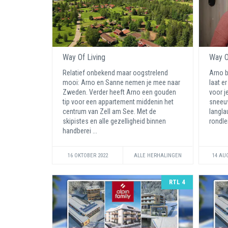
Way Of Living
Way O
Relatief onbekend maar oogstrelend
Arno b
mooi: Arno en Sanne nemen je mee naar
laat er
Zweden. Verder heeft Arno een gouden
voor je
tip voor een appartement middenin het
sneeuw
centrum van Zell am See. Met de
langla
skipistes en alle gezelligheid binnen
rondle
handberei ...
16 OKTOBER 2022
ALLE HERHALINGEN
14 AU
RTL 4