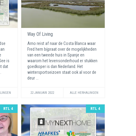
Way Of Living
dse
Arno reist af naar de Costa Blanca waar
Han
Fred hem bijpraat over de mogelijkheden
e
van een tweede huis in Spanje en
See is
waarom het levensonderhoud er stukken
t dat
goedkoper is dan Nederland. Het
..
wintersportseizoen staat ook al voor de
deur ...
ALINGEN
22 JANUARI 2022
ALLE HERHALINGEN
RTL 4
RTL 4