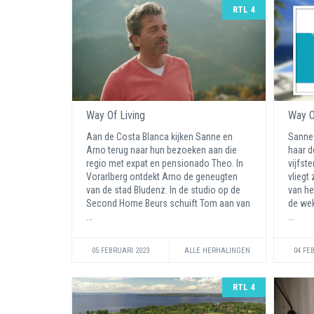
RTL 4
Way Of Living
Way O
Aan de Costa Blanca kijken Sanne en
Sanne 
Arno terug naar hun bezoeken aan die
haar d
regio met expat en pensionado Theo. In
vijfst
Vorarlberg ontdekt Arno de geneugten
vliegt
van de stad Bludenz. In de studio op de
van he
Second Home Beurs schuift Tom aan van
de wek
...
...
05 FEBRUARI 2023
ALLE HERHALINGEN
04 FE
RTL 4