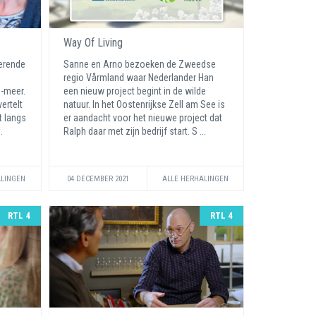
Way Of Living
erende
Sanne en Arno bezoeken de Zweedse
regio Vårmland waar Nederlander Han
n-meer.
een nieuw project begint in de wilde
ertelt
natuur. In het Oostenrijkse Zell am See is
t langs
er aandacht voor het nieuwe project dat
..
Ralph daar met zijn bedrijf start. S ...
ALINGEN
04 DECEMBER 2021
ALLE HERHALINGEN
RTL 4
RTL 4