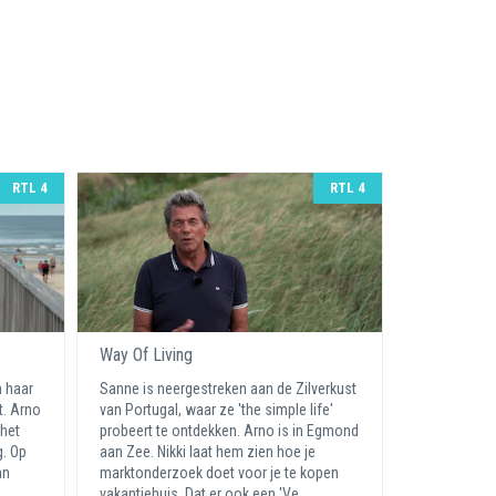
RTL 4
RTL 4
Way Of Living
n haar
Sanne is neergestreken aan de Zilverkust
t. Arno
van Portugal, waar ze 'the simple life'
 het
probeert te ontdekken. Arno is in Egmond
g. Op
aan Zee. Nikki laat hem zien hoe je
an
marktonderzoek doet voor je te kopen
vakantiehuis. Dat er ook een 'Ve ...