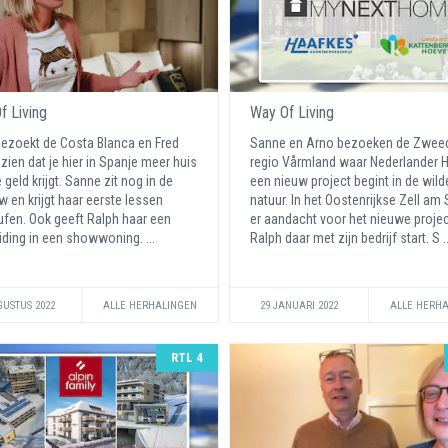
f Living
Way Of Living
ezoekt de Costa Blanca en Fred
Sanne en Arno bezoeken de Zwee
 zien dat je hier in Spanje meer huis
regio Vårmland waar Nederlander 
 geld krijgt. Sanne zit nog in de
een nieuw project begint in de wild
 en krijgt haar eerste lessen
natuur. In het Oostenrijkse Zell am 
ufen. Ook geeft Ralph haar een
er aandacht voor het nieuwe projec
iding in een showwoning. ...
Ralph daar met zijn bedrijf start. S .
GUSTUS 2022
ALLE HERHALINGEN
29 JANUARI 2022
ALLE HERH
RTL 4