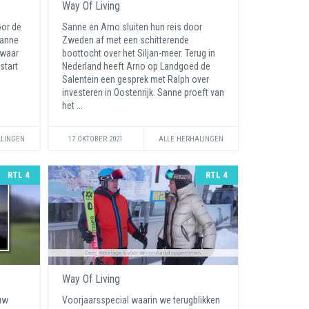
Way Of Living
oor de
Sanne en Arno sluiten hun reis door
Sanne
Zweden af met een schitterende
 waar
boottocht over het Siljan-meer. Terug in
start
Nederland heeft Arno op Landgoed de
Salentein een gesprek met Ralph over
investeren in Oostenrijk. Sanne proeft van
het ...
ALINGEN
17 OKTOBER 2021
ALLE HERHALINGEN
RTL 4
RTL 4
Way Of Living
uw
Voorjaarsspecial waarin we terugblikken