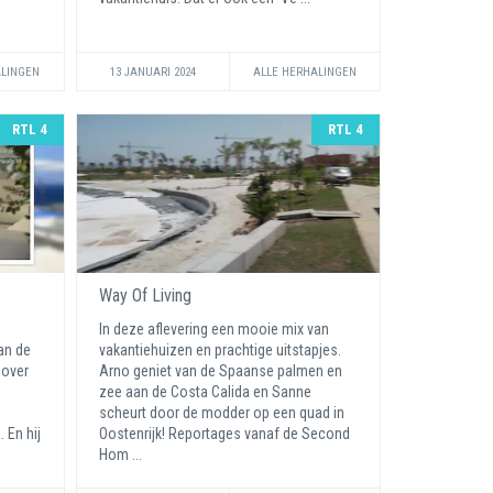
ALINGEN
13 JANUARI 2024
ALLE HERHALINGEN
RTL 4
RTL 4
Way Of Living
In deze aflevering een mooie mix van
an de
vakantiehuizen en prachtige uitstapjes.
 over
Arno geniet van de Spaanse palmen en
zee aan de Costa Calida en Sanne
scheurt door de modder op een quad in
 En hij
Oostenrijk! Reportages vanaf de Second
Hom ...