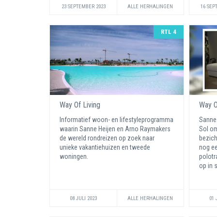
23 SEPTEMBER 2023
ALLE HERHALINGEN
16 SEP
RTL 4
Way Of Living
Way O
Informatief woon- en lifestyleprogramma
Sanne 
waarin Sanne Heijen en Arno Raymakers
Sol om
de wereld rondreizen op zoek naar
bezich
unieke vakantiehuizen en tweede
nog ee
woningen.
polotr
op in 
08 JULI 2023
ALLE HERHALINGEN
01 