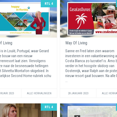
RTL 4
f Living
Way Of Living
is in Loulé, Portugal, waar Gerard
Sanne en Fred laten zien waarom
e bouw van een nieuw
investeren in een vakantiewoning 
errenresort laat zien. Vervolgens
Costa Blanca zo lucratief is. Arno 
 ze naar de besneeuwde hellingen
verder in het hoogste skidorp van
t Silvretta Montafon-skigebied. In
Oostenrijk, waar Ralph aan de pist
elijkse Second Home-rubriek schu
nieuw resort gaat bouwen. Na alle
...
BRUARI 2023
ALLE HERHALINGEN
28 JANUARI 2023
ALLE HERH
RTL 4