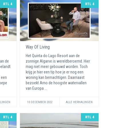
RTL 4
RTL 4
Way Of Living
Het Quinta do Lago Resort aan de
aan de
zonnige Algarve is wereldberoemd. Hier
belandt
mag niet meer gebouwd worden. Toch
krijg je hier een tip hoe je er nog een
e een
woning kan bemachtigen. Daarnaast
 bepe
bezoekt Arno de hoogste watervallen
van Europa ...
ALINGEN
10 DECEMBER 2022
ALLE HERHALINGEN
RTL 4
RTL 4