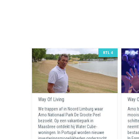
RTL 4
Way Of Living
Way O
We trappen af in Noord Limburg waar
Arno b
Arno Nationaal Park De Groote Peel
mooist
bezoekt. Op een vakantiepark in
schitt
Maasbree ontdekt hij Water Cube-
neemt e
woningen. In Portugal worden nieuwe
besta
investeringsmogelijkheden onderzocht
In Egmo