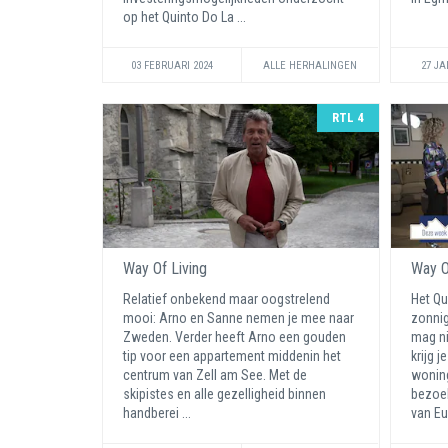
op het Quinto Do La ...
03 FEBRUARI 2024
ALLE HERHALINGEN
27 JA
RTL 4
Way Of Living
Way O
Relatief onbekend maar oogstrelend
Het Qu
mooi: Arno en Sanne nemen je mee naar
zonnig
Zweden. Verder heeft Arno een gouden
mag n
tip voor een appartement middenin het
krijg j
centrum van Zell am See. Met de
woning
skipistes en alle gezelligheid binnen
bezoek
handberei ...
van Eu