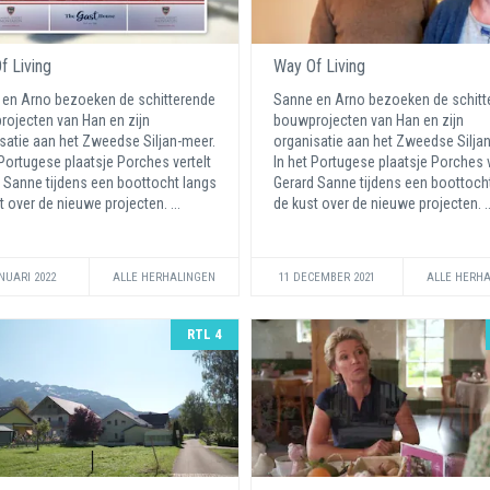
f Living
Way Of Living
en Arno bezoeken de schitterende
Sanne en Arno bezoeken de schitt
ojecten van Han en zijn
bouwprojecten van Han en zijn
satie aan het Zweedse Siljan-meer.
organisatie aan het Zweedse Silja
 Portugese plaatsje Porches vertelt
In het Portugese plaatsje Porches v
 Sanne tijdens een boottocht langs
Gerard Sanne tijdens een boottoch
t over de nieuwe projecten. ...
de kust over de nieuwe projecten. .
NUARI 2022
ALLE HERHALINGEN
11 DECEMBER 2021
ALLE HERH
RTL 4