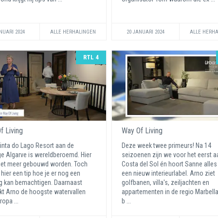
NUARI 2024
ALLE HERHALINGEN
20 JANUARI 2024
ALLE HERH
RTL 4
f Living
Way Of Living
inta do Lago Resort aan de
Deze week twee primeurs! Na 14
e Algarve is wereldberoemd. Hier
seizoenen zijn we voor het eerst a
iet meer gebouwd worden. Toch
Costa del Sol én hoort Sanne alles
e hier een tip hoe je er nog een
een nieuw interieurlabel. Arno ziet
 kan bemachtigen. Daarnaast
golfbanen, villa's, zeiljachten en
t Arno de hoogste watervallen
appartementen in de regio Marbella.
ropa ...
b ...