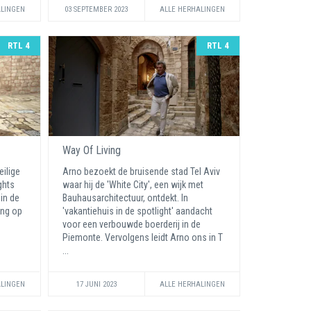
ALINGEN
03 SEPTEMBER 2023
ALLE HERHALINGEN
RTL 4
RTL 4
Way Of Living
eilige
Arno bezoekt de bruisende stad Tel Aviv
ghts
waar hij de 'White City', een wijk met
 in de
Bauhausarchitectuur, ontdekt. In
ing op
'vakantiehuis in de spotlight' aandacht
voor een verbouwde boerderij in de
Piemonte. Vervolgens leidt Arno ons in T
...
ALINGEN
17 JUNI 2023
ALLE HERHALINGEN