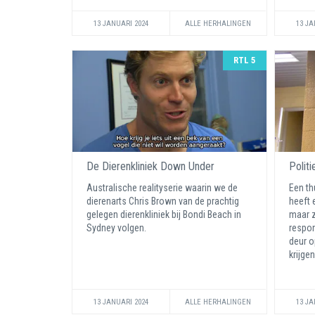
13 JANUARI 2024
ALLE HERHALINGEN
13 JA
RTL 5
De Dierenkliniek Down Under
Politi
Australische realityserie waarin we de
Een th
dierenarts Chris Brown van de prachtig
heeft 
gelegen dierenkliniek bij Bondi Beach in
maar z
Sydney volgen.
respon
deur 
krijgen
13 JANUARI 2024
ALLE HERHALINGEN
13 JA