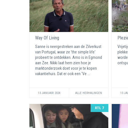
Way Of Living
Plezi
Sanne is neergestreken aan de Zilverkust
Vrijet
van Portugal, waar ze 'the simple life'
plekke
probeert te ontdekken. Arno is in Egmond
worden
aan Zee. Nikki laat hem zien hoe je
ontspa
marktonderzoek doet voor je te kopen
vakantiehuis. Dat er ook een 'Ve ...
13 JANUARI 2024
ALLE HERHALINGEN
13 JA
RTL 7