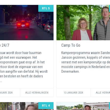
RTL 5
e 24/7
Camp To Go
ouw wordt door haar buurman
Kampeerprogramma waarin Sande
gd met een vuurwapen. Het
Janson gezinnen, koppels of vrien
responsteam gaat erop af. In het
verrast met een kampeeruitje op d
ntoor doet de eigenaar van een
mooiste campings in Nederland en
on aangifte van diefstal. Hij wordt
Denemarken.
en bestolen en heeft de daders
...
NUARI 2024
ALLE HERHALINGEN
13 JANUARI 2024
ALLE HERH
RTL 4