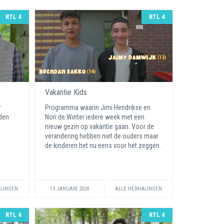
RTL 4
RTL 4
Vakantie Kids
r
Programma waarin Jimi Hendrikse en
den
Nori de Winter iedere week met een
e
nieuw gezin op vakantie gaan. Voor de
verandering hebben niet de ouders maar
de kinderen het nu eens voor het zeggen.
ALINGEN
13 JANUARI 2024
ALLE HERHALINGEN
RTL 4
RTL 4