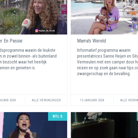
er En Passie
Mama's Wereld
ijdsprogramma waarin de leukste
Informatief programma waarin
n in zowel binnen- als buitenland
presentatrices Sanne Heijen en Sit
 bezocht waar het heerlijk
Vermeulen met een camper door he
nnen en genieten is.
reizen en op zoek gaan naar tips o
zwangerschap en de bevalling.
NUARI 2024
ALLE HERHALINGEN
13 JANUARI 2024
ALLE HERH
RTL 5