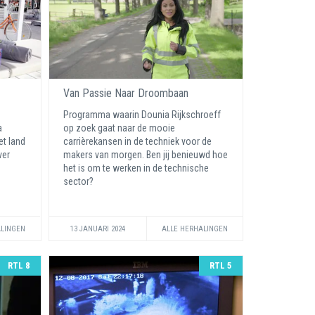
Van Passie Naar Droombaan
Programma waarin Dounia Rijkschroeff
a
op zoek gaat naar de mooie
t land
carrièrekansen in de techniek voor de
ver
makers van morgen. Ben jij benieuwd hoe
het is om te werken in de technische
sector?
ALINGEN
13 JANUARI 2024
ALLE HERHALINGEN
RTL 8
RTL 5