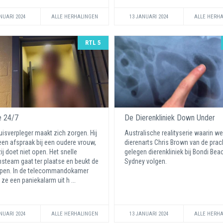
NUARI 2024
ALLE HERHALINGEN
13 JANUARI 2024
ALLE HERH
RTL 5
e 24/7
De Dierenkliniek Down Under
uisverpleger maakt zich zorgen. Hij
Australische realityserie waarin w
een afspraak bij een oudere vrouw,
dierenarts Chris Brown van de prac
ij doet niet open. Het snelle
gelegen dierenkliniek bij Bondi Beac
steam gaat ter plaatse en beukt de
Sydney volgen.
open. In de telecommandokamer
 ze een paniekalarm uit h ...
NUARI 2024
ALLE HERHALINGEN
13 JANUARI 2024
ALLE HERH