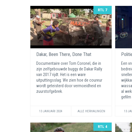
RTL 7
Dakar, Been There, Done That
Politi
Documentaire over Tom Coronel, die in
Een vr
zijn zelfgebouwde buggy de Dakar Rally
bedrei
van 2017 rijdt. Het is een ware
snelle
uitputtingsslag. We zien hoe de coureur
wijkka
wordt geteisterd door vermoeidheid en
wassal
zuurstofgebrek.
al wek
gefilm 
13 JANUARI 2024
ALLE HERHALINGEN
13 JA
RTL 4