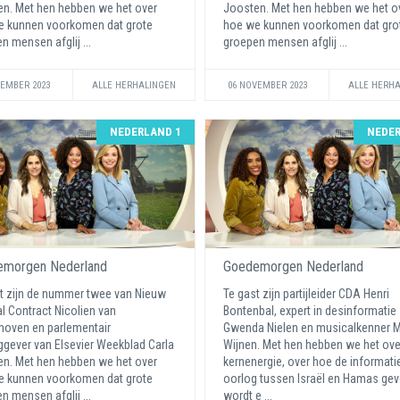
n. Met hen hebben we het over
Joosten. Met hen hebben we het o
e kunnen voorkomen dat grote
hoe we kunnen voorkomen dat gro
n mensen afglij ...
groepen mensen afglij ...
VEMBER 2023
ALLE HERHALINGEN
06 NOVEMBER 2023
ALLE HERH
NEDERLAND 1
NEDER
morgen Nederland
Goedemorgen Nederland
t zijn de nummer twee van Nieuw
Te gast zijn partijleider CDA Henri
l Contract Nicolien van
Bontenbal, expert in desinformatie
oven en parlementair
Gwenda Nielen en musicalkenner M
ggever van Elsevier Weekblad Carla
Wijnen. Met hen hebben we het ove
n. Met hen hebben we het over
kernenergie, over hoe de informati
e kunnen voorkomen dat grote
oorlog tussen Israël en Hamas ge
n mensen afglij ...
wordt e ...