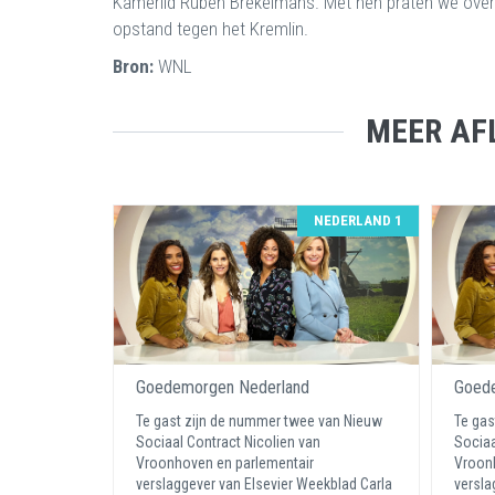
Kamerlid Ruben Brekelmans. Met hen praten we over 
opstand tegen het Kremlin.
Bron:
WNL
MEER AF
NEDERLAND 1
Goedemorgen Nederland
Goede
Te gast zijn de nummer twee van Nieuw
Te gas
Sociaal Contract Nicolien van
Sociaa
Vroonhoven en parlementair
Vroonh
verslaggever van Elsevier Weekblad Carla
versla