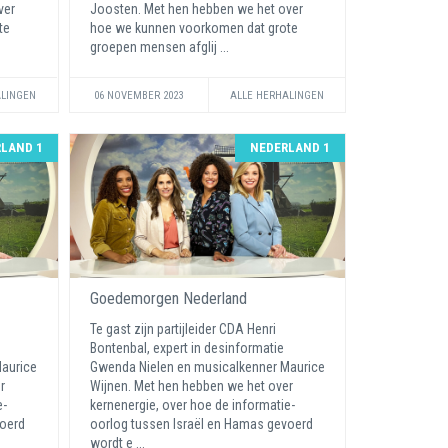
ver
Joosten. Met hen hebben we het over
te
hoe we kunnen voorkomen dat grote
groepen mensen afglij ...
ALINGEN
06 NOVEMBER 2023
ALLE HERHALINGEN
LAND 1
NEDERLAND 1
Goedemorgen Nederland
Te gast zijn partijleider CDA Henri
Bontenbal, expert in desinformatie
aurice
Gwenda Nielen en musicalkenner Maurice
r
Wijnen. Met hen hebben we het over
e-
kernenergie, over hoe de informatie-
voerd
oorlog tussen Israël en Hamas gevoerd
wordt e ...