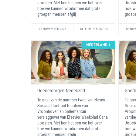
Joosten. Met hen hebben we het over
Jooste
hoe we kunnen voorkomen dat grote
hoe w
groepen mensen afglij ...
groepe
06 NOVEMBER 2023
ALLE HERHALINGEN
06 NO
NEDERLAND 1
Goedemorgen Nederland
Goede
Te gast zijn de nummer twee van Nieuw
Te gas
Sociaal Contract Nicolien van
Sociaa
Vroonhoven en parlementair
Vroonh
verslaggever van Elsevier Weekblad Carla
versla
Joosten. Met hen hebben we het over
Jooste
hoe we kunnen voorkomen dat grote
hoe w
groepen mensen afglij ...
groepe