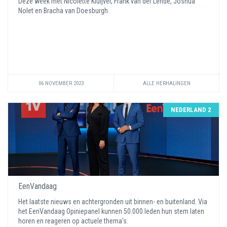
Deze week met Nicolette Kluijver, Frank van der Lende, Joshua
Nolet en Bracha van Doesburgh.
06 NOVEMBER 2023
ALLE HERHALINGEN
NEDERLAND 2
EenVandaag
Het laatste nieuws en achtergronden uit binnen- en buitenland. Via
het EenVandaag Opiniepanel kunnen 50.000 leden hun stem laten
horen en reageren op actuele thema's.