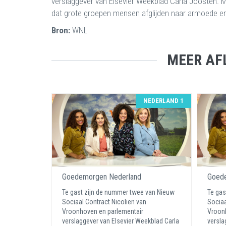
verslaggever van Elsevier Weekblad Carla Joosten.
dat grote groepen mensen afglijden naar armoede en
Bron:
WNL
MEER AF
NEDERLAND 1
Goedemorgen Nederland
Goede
Te gast zijn de nummer twee van Nieuw
Te gas
Sociaal Contract Nicolien van
Sociaa
Vroonhoven en parlementair
Vroonh
verslaggever van Elsevier Weekblad Carla
versla