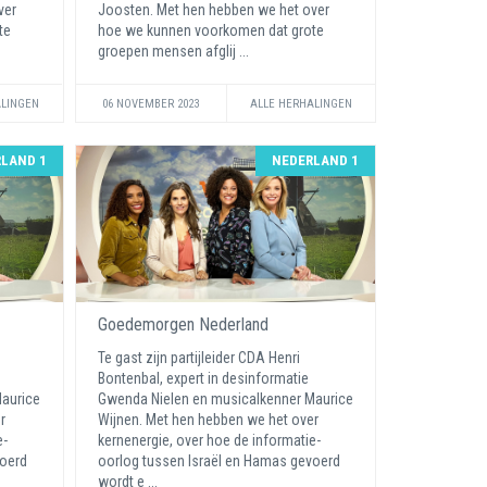
ver
Joosten. Met hen hebben we het over
te
hoe we kunnen voorkomen dat grote
groepen mensen afglij ...
ALINGEN
06 NOVEMBER 2023
ALLE HERHALINGEN
LAND 1
NEDERLAND 1
Goedemorgen Nederland
Te gast zijn partijleider CDA Henri
Bontenbal, expert in desinformatie
aurice
Gwenda Nielen en musicalkenner Maurice
r
Wijnen. Met hen hebben we het over
e-
kernenergie, over hoe de informatie-
voerd
oorlog tussen Israël en Hamas gevoerd
wordt e ...