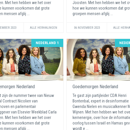
n. Met hen hebben we het over
Joosten. Met hen hebben we het o
e kunnen voorkomen dat grote
hoe we kunnen voorkomen dat gro
n mensen afglij ...
groepen mensen afglij ...
VEMBER 2023
ALLE HERHALINGEN
06 NOVEMBER 2023
ALLE HERH
NEDERLAND 1
NEDER
morgen Nederland
Goedemorgen Nederland
t zijn de nummer twee van Nieuw
Te gast zijn partijleider CDA Henri
l Contract Nicolien van
Bontenbal, expert in desinformatie
oven en parlementair
Gwenda Nielen en musicalkenner M
ggever van Elsevier Weekblad Carla
Wijnen. Met hen hebben we het ove
n. Met hen hebben we het over
kernenergie, over hoe de informati
e kunnen voorkomen dat grote
oorlog tussen Israël en Hamas ge
n mensen afglij ...
wordt e ...