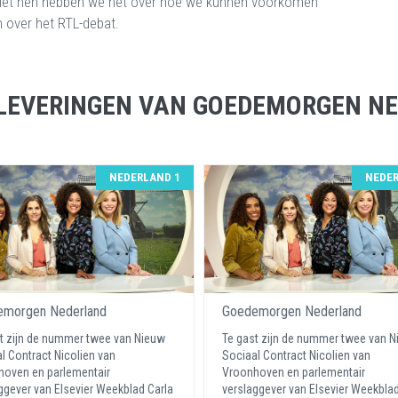
 Met hen hebben we het over hoe we kunnen voorkomen
 over het RTL-debat.
LEVERINGEN VAN GOEDEMORGEN N
NEDERLAND 1
NEDER
morgen Nederland
Goedemorgen Nederland
t zijn de nummer twee van Nieuw
Te gast zijn de nummer twee van 
l Contract Nicolien van
Sociaal Contract Nicolien van
oven en parlementair
Vroonhoven en parlementair
ggever van Elsevier Weekblad Carla
verslaggever van Elsevier Weekblad