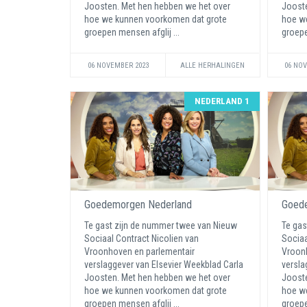
Joosten. Met hen hebben we het over
Jooste
hoe we kunnen voorkomen dat grote
hoe w
groepen mensen afglij ...
groepe
06 NOVEMBER 2023
ALLE HERHALINGEN
06 NO
NEDERLAND 1
Goedemorgen Nederland
Goede
Te gast zijn de nummer twee van Nieuw
Te gas
Sociaal Contract Nicolien van
Sociaa
Vroonhoven en parlementair
Vroonh
verslaggever van Elsevier Weekblad Carla
versla
Joosten. Met hen hebben we het over
Jooste
hoe we kunnen voorkomen dat grote
hoe w
groepen mensen afglij ...
groepe