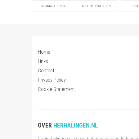
07 JANUARI 2024
ALLE HERHALINGEN
07 JA
Home
Links
Contact
Privacy Policy
Cookie Statement
OVER
HERHALINGEN.NL
Op Herhalingen.nl kun je het complete nederlands