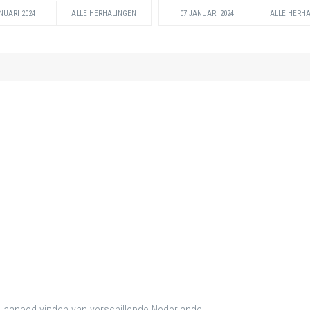
NUARI 2024
ALLE HERHALINGEN
07 JANUARI 2024
ALLE HERH
e aanbod vinden van verschillende Nederlande