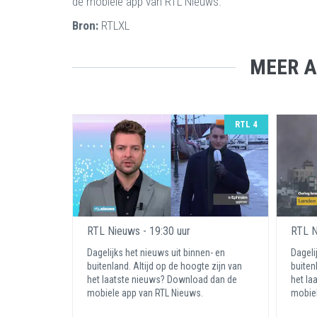
de mobiele app van RTL Nieuws.
Bron:
RTLXL
MEER A
RTL 4
RTL Nieuws - 19:30 uur
RTL N
Dagelijks het nieuws uit binnen- en
Dageli
buitenland. Altijd op de hoogte zijn van
buiten
het laatste nieuws? Download dan de
het la
mobiele app van RTL Nieuws.
mobiel