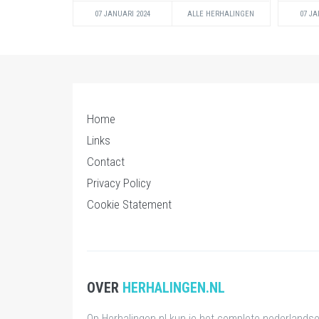
07 JANUARI 2024
ALLE HERHALINGEN
07 JA
Home
Links
Contact
Privacy Policy
Cookie Statement
OVER
HERHALINGEN.NL
Op Herhalingen.nl kun je het complete nederlands