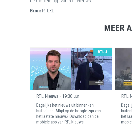
de mobiele app van RTL Nieuws.
Bron:
RTLXL
MEER A
RTL 4
RTL Nieuws - 19:30 uur
RTL N
Dagelijks het nieuws uit binnen- en
Dageli
buitenland. Altijd op de hoogte zijn van
buiten
het laatste nieuws? Download dan de
het la
mobiele app van RTL Nieuws.
mobiel