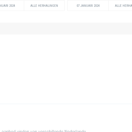
NUARI 2024
ALLE HERHALINGEN
07 JANUARI 2024
ALLE HERH
e aanbod vinden van verschillende Nederlande