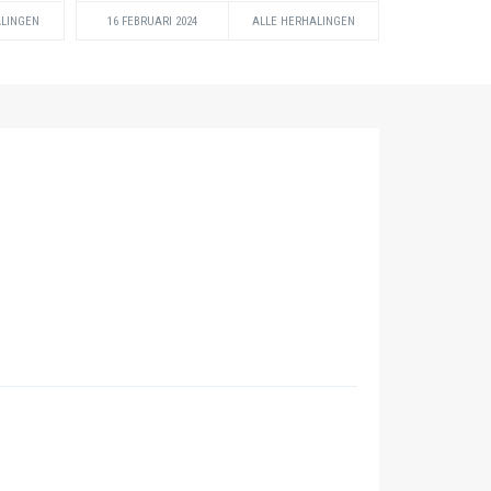
ALINGEN
16 FEBRUARI 2024
ALLE HERHALINGEN