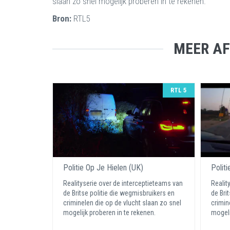
slaan zo snel mogelijk proberen in te rekenen.
Bron:
RTL5
MEER AF
RTL 5
Politie Op Je Hielen (UK)
Politi
Realityserie over de interceptieteams van
Realit
de Britse politie die wegmisbruikers en
de Bri
criminelen die op de vlucht slaan zo snel
crimin
mogelijk proberen in te rekenen.
mogeli