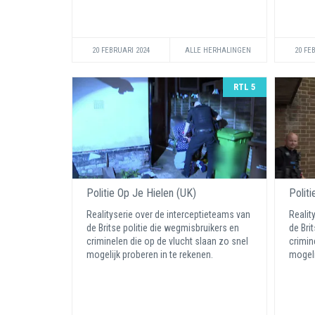
20 FEBRUARI 2024
ALLE HERHALINGEN
20 FE
RTL 5
Politie Op Je Hielen (UK)
Politi
Realityserie over de interceptieteams van
Realit
de Britse politie die wegmisbruikers en
de Bri
criminelen die op de vlucht slaan zo snel
crimin
mogelijk proberen in te rekenen.
mogeli