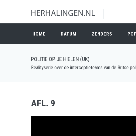
HOME
DATUM
ZENDERS
PO
POLITIE OP JE HIELEN (UK)
Realityserie over de interceptieteams van de Britse pol
AFL. 9