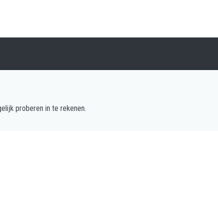
elijk proberen in te rekenen.