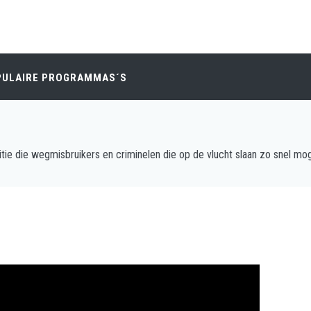
PULAIRE PROGRAMMAS´S
itie die wegmisbruikers en criminelen die op de vlucht slaan zo snel mog