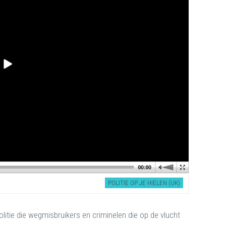
POLITIE OP JE HIELEN (UK)
olitie die wegmisbruikers en criminelen die op de vlucht