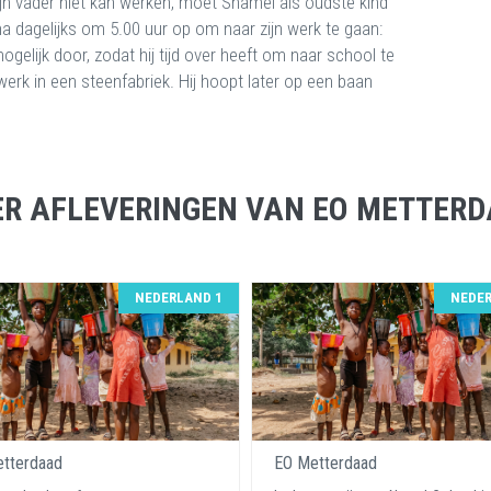
jn vader niet kan werken, moet Shamel als oudste kind
ijna dagelijks om 5.00 uur op om naar zijn werk te gaan:
mogelijk door, zodat hij tijd over heeft om naar school te
werk in een steenfabriek. Hij hoopt later op een baan
R AFLEVERINGEN VAN EO METTER
NEDERLAND 1
NEDER
tterdaad
EO Metterdaad