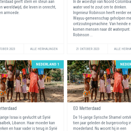
terdaad geeft stem en steun aan
In de woestijn van Noord-Colombia
 wereldwijd, die leven in onrecht,
water veel te zout om te drinken.
en armoede.
Ingenieur Robinson heeft eerder e
Wayuu-gemeenschap geholpen me
ontzoutingsmachine. Van heinde e
komen mensen naar dit waterpunt.
Robinson ...
TOBER 2023
ALLE HERHALINGEN
21 OKTOBER 2023
ALLE HERH
NEDERLAND 1
NEDER
tterdaad
EO Metterdaad
arige Israa is gevlucht uit Syrië
De 16-jarige Syrische Shamel ontvl
aalbek, Libanon. Haar moeder kan
tien jaar geleden de burgeroorlog in
erken en haar vader is terug in Syrië
moederland. Nu woont hij in een