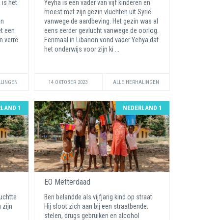
 is het
Yeyha is een vader van vijf kinderen en
moest met zijn gezin vluchten uit Syrië
en
vanwege de aardbeving. Het gezin was al
t een
eens eerder gevlucht vanwege de oorlog.
n verre
Eenmaal in Libanon vond vader Yehya dat
het onderwijs voor zijn ki ...
ALINGEN
14 OKTOBER 2023
ALLE HERHALINGEN
LAND 1
NEDERLAND 1
EO Metterdaad
uchtte
Ben belandde als vijfjarig kind op straat.
 zijn
Hij sloot zich aan bij een straatbende:
stelen, drugs gebruiken en alcohol