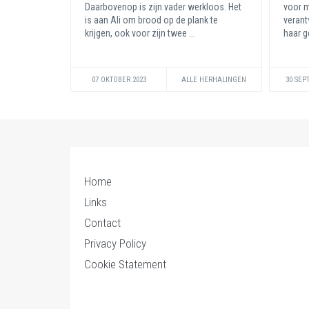
Daarbovenop is zijn vader werkloos. Het
voor m
is aan Ali om brood op de plank te
verant
krijgen, ook voor zijn twee ...
haar g
07 OKTOBER 2023
ALLE HERHALINGEN
30 SEP
Home
Links
Contact
Privacy Policy
Cookie Statement