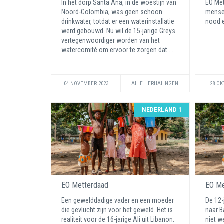
In het dorp Santa Ana, in de woestijn van
EO Met
Noord-Colombia, was geen schoon
mensen
drinkwater, totdat er een waterinstallatie
nood 
werd gebouwd. Nu wil de 15-jarige Greys
vertegenwoordiger worden van het
watercomité om ervoor te zorgen dat ...
04 NOVEMBER 2023
ALLE HERHALINGEN
28 OK
NEDERLAND 1
EO Metterdaad
EO Me
Een gewelddadige vader en een moeder
De 12-j
die gevlucht zijn voor het geweld. Het is
naar B
realiteit voor de 16-jarige Ali uit Libanon.
niet w