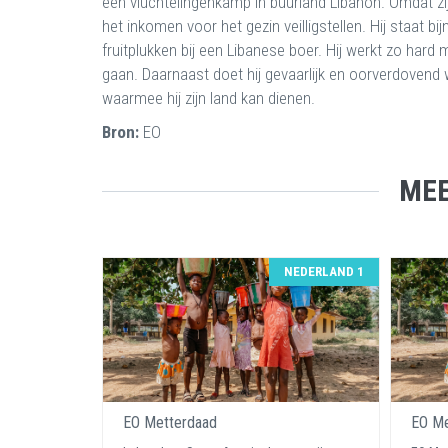
een vluchtelingenkamp in buurland Libanon. Omdat zi
het inkomen voor het gezin veilligstellen. Hij staat b
fruitplukken bij een Libanese boer. Hij werkt zo hard 
gaan. Daarnaast doet hij gevaarlijk en oorverdovend 
waarmee hij zijn land kan dienen.
Bron:
EO
MEE
NEDERLAND 1
EO Metterdaad
EO Me