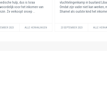
edische hulp, dus is Israa
vluchtelingenkamp in buurland Lib
woordelijk voor het inkomen van
Omdat zijn vader niet kan werken, 
ezin. Ze verkoopt snoep ...
Shamel als oudste kind het inkomen
TEMBER 2023
ALLE HERHALINGEN
23 SEPTEMBER 2023
ALLE HERH