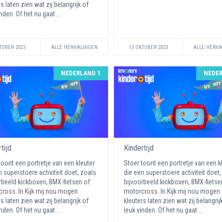
s laten zien wat zij belangrijk of
nden. Of het nu gaat ...
TOBER 2023
ALLE HERHALINGEN
13 OKTOBER 2023
ALLE HERH
NEDERLAND 1
NEDER
tijd
Kindertijd
toont een portretje van een kleuter
Stoer toont een portretje van een k
n superstoere activiteit doet, zoals
die een superstoere activiteit doet,
rbeeld kickboxen, BMX-fietsen of
bijvoorbeeld kickboxen, BMX-fietse
ross. In Kijk mij nou mogen
motorcross. In Kijk mij nou mogen
s laten zien wat zij belangrijk of
kleuters laten zien wat zij belangrij
nden. Of het nu gaat ...
leuk vinden. Of het nu gaat ...