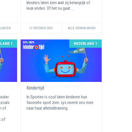
kleuters laten zien wat zij belangrijk of
leuk vinden. Of het nu gaat ...
ALINGEN
12 OKTOBER 2023
ALLE HERHALINGEN
LAND 1
NEDERLAND 1
Kindertijd
leuter
In Sporten is cool laten kinderen hun
 zoals
favoriete sport zien. Lys neemt ons mee
n of
naar haar atletiektraining.
k of