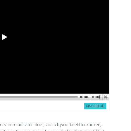
KINDERTIJD
rstoere activiteit doet, zoals bijvoorbeeld kickboxen,