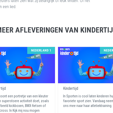
ers laten zien wat zij belangrijk of leuk vinden. Of het
 een lied.
EER AFLEVERINGEN VAN KINDERTI
NEDERLAND 1
NEDER
tijd
Kindertijd
toont een portretje van een kleuter
In Sporten is cool laten kinderen h
n superstoere activiteit doet, zoals
favoriete sport zien. Vandaag neem
rbeeld kickboxen, BMX-fietsen of
ons mee naar haar atletiektraining.
ross. In Kijk mij nou mogen