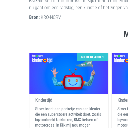
BMX-fietsen of motorcross. In Kijk mij nou mogen kleut
nu gaat om een radslag, een kunstje of het zingen van
Bron:
KRO-NCRV
M
NEDERLAND 1
Kindertijd
Kinder
Stoer toont een portretje van een kleuter
Stoer 
die een superstoere activiteit doet, zoals
die ee
bijvoorbeeld kickboxen, BMX-fietsen of
bijvoo
motorcross. In Kijk mij nou mogen
motorc