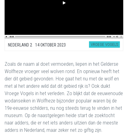
VROEGE VOGELS
NEDERLAND 2
14 OKTOBER 2023
Zoals de naam al doet vermoeden, liepen in het Gelderse
Wolfheze vroeger veel wolven rond. En opnieuw heeft het
dier dit gebied gevonden. Hoe gaat het nu met de wolf en
met al het andere wild dat dit gebied rijk is? Ook duikt
Vroege Vogels in het verleden. Zo blijkt dat de eeuwenoude
wodanseiken in Wolfheze bijzonder populair waren bij de
19e-eeuwse schilders, nu nog steeds terug te vinden in het
museum. Op de naastgelegen heide start de zoektocht
naar adders, die er net iets anders uitzien dan de meeste
adders in Nederland, maar zeker net zo giftig zijn.