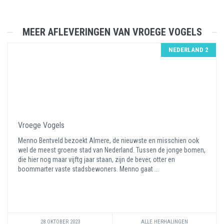
MEER AFLEVERINGEN VAN VROEGE VOGELS
NEDERLAND 2
Vroege Vogels
Menno Bentveld bezoekt Almere, de nieuwste en misschien ook
wel de meest groene stad van Nederland. Tussen de jonge bomen,
die hier nog maar vijftg jaar staan, zijn de bever, otter en
boommarter vaste stadsbewoners. Menno gaat ...
28 OKTOBER 2023
ALLE HERHALINGEN