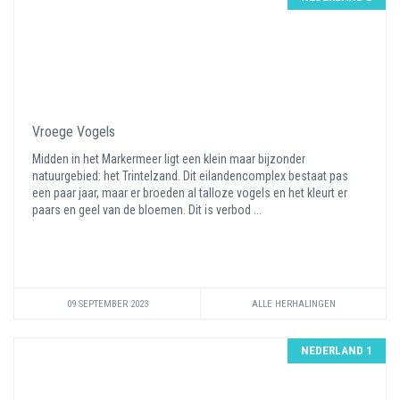
Vroege Vogels
Midden in het Markermeer ligt een klein maar bijzonder
natuurgebied: het Trintelzand. Dit eilandencomplex bestaat pas
een paar jaar, maar er broeden al talloze vogels en het kleurt er
paars en geel van de bloemen. Dit is verbod ...
09 SEPTEMBER 2023
ALLE HERHALINGEN
NEDERLAND 1