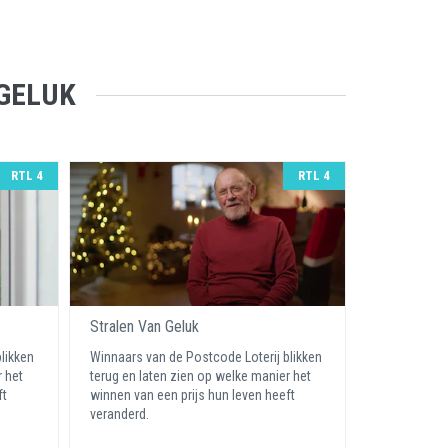
GELUK
RTL 4
RTL 4
Stralen Van Geluk
likken
Winnaars van de Postcode Loterij blikken
r het
terug en laten zien op welke manier het
ft
winnen van een prijs hun leven heeft
veranderd.