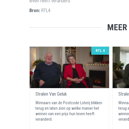
leven heeft veranderd.
Bron:
RTL4
MEER
RTL 4
Stralen Van Geluk
Stral
Winnaars van de Postcode Loterij blikken
Winnaa
terug en laten zien op welke manier het
terug 
winnen van een prijs hun leven heeft
winnen
veranderd.
verand