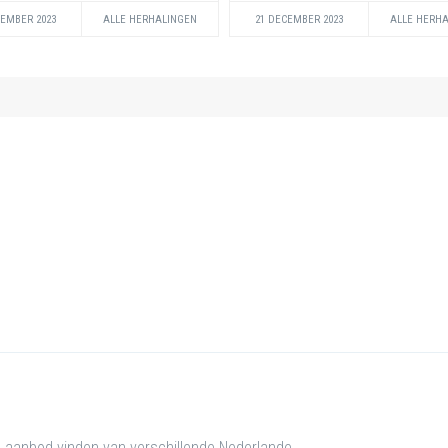
CEMBER 2023
ALLE HERHALINGEN
21 DECEMBER 2023
ALLE HERH
e aanbod vinden van verschillende Nederlande