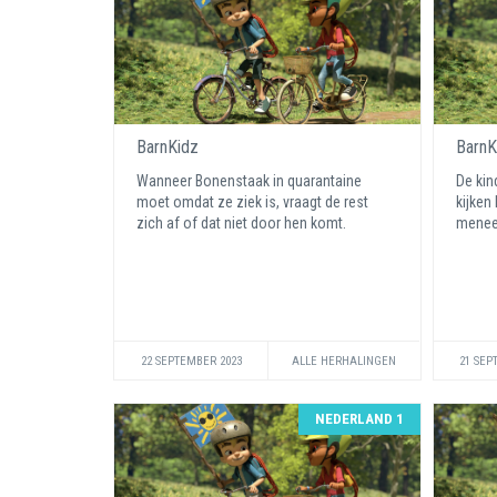
BarnKidz
BarnK
Wanneer Bonenstaak in quarantaine
De kin
moet omdat ze ziek is, vraagt de rest
kijken
zich af of dat niet door hen komt.
menee
22 SEPTEMBER 2023
ALLE HERHALINGEN
21 SEP
NEDERLAND 1