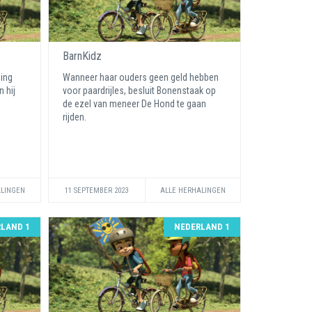
BarnKidz
ning
Wanneer haar ouders geen geld hebben
 hij
voor paardrijles, besluit Bonenstaak op
de ezel van meneer De Hond te gaan
rijden.
ALINGEN
11 SEPTEMBER 2023
ALLE HERHALINGEN
LAND 1
NEDERLAND 1