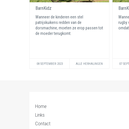
BarnKidz
BarnK
Wanneer de kinderen een stel
Wannee
patrijskuikens redden van de
rugby 
dorsmachine, moeten ze erop passen tot
omdat 
de moeder terugkomt.
08 SEPTEMBER 2023
ALLE HERHALINGEN
07 SEP
Home
Links
Contact