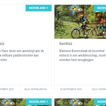
NEDERLAND 1
NEDER
idz
BarnKidz
n Haas doen een wedstrijd wie de
Wanneer Bonenstaak de boomhut
 eetbare paddenstoelen kan
verliest in een weddenschap, moet
melen.
vrienden hem terugkrijgen.
TEMBER 2023
ALLE HERHALINGEN
26 SEPTEMBER 2023
ALLE HERH
NEDERLAND 1
NEDER