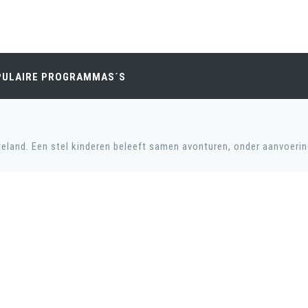
PULAIRE PROGRAMMAS´S
tteland. Een stel kinderen beleeft samen avonturen, onder aanvoeri