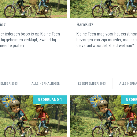
idz
BarnKidz
r iedereen boos is op Kleine Teen
Kleine Teen mag voor het eerst ho
hij geheimen verklapt, zweert hij
bezorgen van zijn moeder, maar kan
meer te praten.
de verantwoordelijkheid wel aan?
TEMBER 2023
ALLE HERHALINGEN
12 SEPTEMBER 2023
ALLE HERH
NEDERLAND 1
NEDER