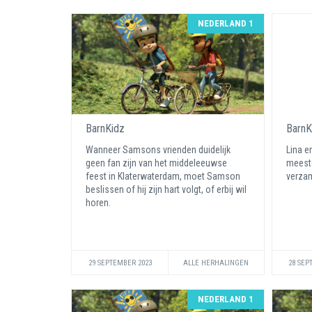
NEDERLAND 1
BarnKidz
BarnK
Wanneer Samsons vrienden duidelijk
Lina e
geen fan zijn van het middeleeuwse
meeste
feest in Klaterwaterdam, moet Samson
verza
beslissen of hij zijn hart volgt, of erbij wil
horen.
29 SEPTEMBER 2023
ALLE HERHALINGEN
28 SEP
NEDERLAND 1