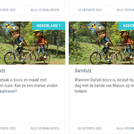
TOBER 2023
ALLE HERHALINGEN
10 OKTOBER 2023
ALLE HERH
NEDERLAND 1
NEDER
idz
BarnKidz
taak is boos en maakt met
Wanneer Rafaël boos is, besluit hij
en ruzie. Kan ze een manier vinden
dag met de bende van Manon op te
 kalmeren?
trekken.
TOBER 2023
ALLE HERHALINGEN
03 OKTOBER 2023
ALLE HERH