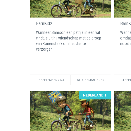
BarnKidz
BarnK
Wanneer Samson een patrijs in een val
Wannee
vindt, sluit hij vriendschap met de groep
omdat 
van Bonenstaak om het dier te
nooit 
verzorgen.
15 SEPTEMBER 2023
ALLE HERHALINGEN
14 SEP
NEDERLAND 1