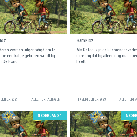
idz
BarnKidz
deren worden uitgenodigd om te
Als Rafaël zijn geluksbrenger verlie
 hoe een kalfje geboren wordt bij
denkt hij dat hij alleen nog maar pe
r De Hond.
heeft.
TEMBER 2023
ALLE HERHALINGEN
19 SEPTEMBER 2023
ALLE HERH
NEDERLAND 1
NEDER