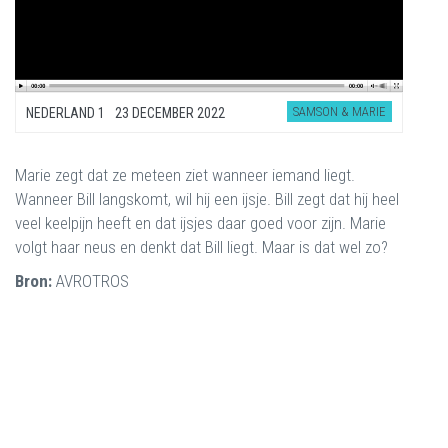
SAMSON & MARIE
NEDERLAND 1
23 DECEMBER 2022
Marie zegt dat ze meteen ziet wanneer iemand liegt.
Wanneer Bill langskomt, wil hij een ijsje. Bill zegt dat hij heel
veel keelpijn heeft en dat ijsjes daar goed voor zijn. Marie
volgt haar neus en denkt dat Bill liegt. Maar is dat wel zo?
Bron:
AVROTROS