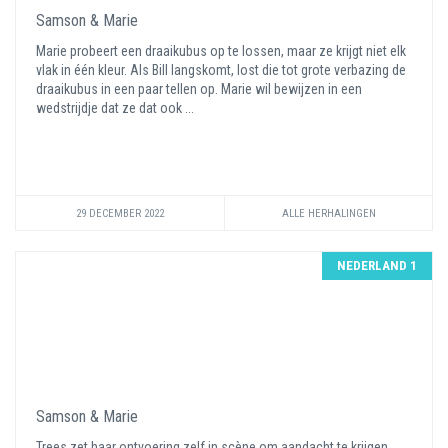
Samson & Marie
Marie probeert een draaikubus op te lossen, maar ze krijgt niet elk
vlak in één kleur. Als Bill langskomt, lost die tot grote verbazing de
draaikubus in een paar tellen op. Marie wil bewijzen in een
wedstrijdje dat ze dat ook ...
29 DECEMBER 2022
ALLE HERHALINGEN
NEDERLAND 1
Samson & Marie
Trees zet haar ontvoering zelf in scène om aandacht te krijgen.