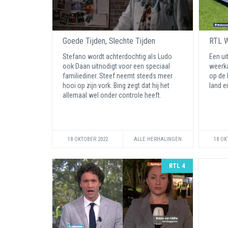
Goede Tijden, Slechte Tijden
RTL 
Stefano wordt achterdochtig als Ludo
Een ui
ook Daan uitnodigt voor een speciaal
weerka
familiediner. Steef neemt steeds meer
op de 
hooi op zijn vork. Bing zegt dat hij het
land e
allemaal wel onder controle heeft.
18 OKTOBER 2022
ALLE HERHALINGEN
18 OK
RTL 4