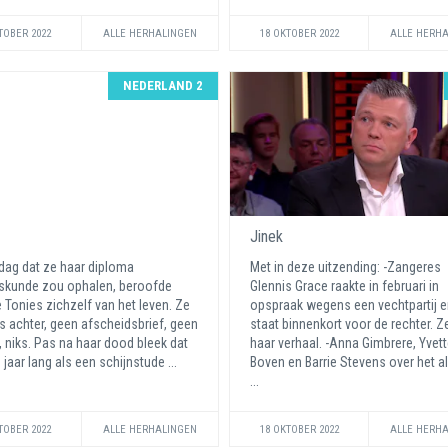
TOBER 2022
ALLE HERHALINGEN
18 OKTOBER 2022
ALLE HERH
NEDERLAND 2
Jinek
dag dat ze haar diploma
Met in deze uitzending: -Zangeres
skunde zou ophalen, beroofde
Glennis Grace raakte in februari in
 Tonies zichzelf van het leven. Ze
opspraak wegens een vechtpartij e
iks achter, geen afscheidsbrief, geen
staat binnenkort voor de rechter. Z
e, niks. Pas na haar dood bleek dat
haar verhaal. -Anna Gimbrere, Yvet
 jaar lang als een schijnstude ...
Boven en Barrie Stevens over het a
...
TOBER 2022
ALLE HERHALINGEN
18 OKTOBER 2022
ALLE HERH