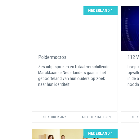
NEDERLAND 1
Poldermocro's
112 V
Zes uitgesproken en totaal verschillende
Livep
Marokkaanse Nederlanders gaan in het
opvall
geboorteland van hun ouders op zoek
in de 
naar hun identiteit.
noodn
18 OKTOBER 2022
ALLE HERHALINGEN
18 OK
NEDERLAND 1