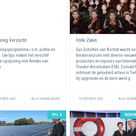
ring Verzocht
Volle Zalen
ingsprogramma i.s.m. politie en
Gijs Scholten van Aschat wacht ee
e. Uw tips maken het verschil!
theaterseizoen met diverse nieuw
e opsporing met Anniko van
producties en reprises van Internat
n.
Theater Amsterdam (ITA). Cornald
ontmoet de gelouterd acteur in Tie
hij opgroeide en de kiem werd g ...
TOBER 2022
ALLE HERHALINGEN
18 OKTOBER 2022
ALLE HERH
RTL 4
NEDER