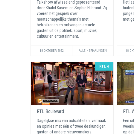
Talkshow afwisselend gepresenteerd
Het la
door Khalid Kasem en Sophie Hilbrand. Zij
buiten
voeren het gesprek over
jonge 
maatschappelijke thema's met
met ge
betrokkenen en ontvangen actuele
gasten uit de politiek, sport, muziek,
cultuur en entertainment.
18 OKTOBER 2022
ALLE HERHALINGEN
18 OK
RTL 4
RTL Boulevard
RTL 
Dagelijkse mix van actualiteiten, vermaak
Een ui
en opinies met één of twee deskundigen,
weerka
gasten of andere nieuwsmakers.
op de 