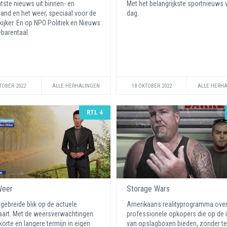
atste nieuws uit binnen- en
Met het belangrijkste sportnieuws 
land en het weer, speciaal voor de
dag.
kijker. En op NPO Politiek en Nieuws
barentaal.
TOBER 2022
ALLE HERHALINGEN
18 OKTOBER 2022
ALLE HERH
RTL 4
Weer
Storage Wars
tgebreide blik op de actuele
Amerikaans realityprogramma ove
art. Met de weersverwachtingen
professionele opkopers die op de 
korte en langere termijn in eigen
van opslagboxen bieden, zonder te