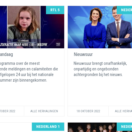
RTL 5
NEDER
andaag
Nieuwsuur
rogramma over de meest
Nieuwsuur brengt onafhankelijk,
ende meldingen en calamiteiten die
onpartijdig en ongebonden
afgelopen 24 uur bij het nationale
achtergronden bij het nieuws.
ummer zijn binnengekomen.
TOBER 2022
ALLE HERHALINGEN
18 OKTOBER 2022
ALLE HERH
NEDERLAND 1
NEDER