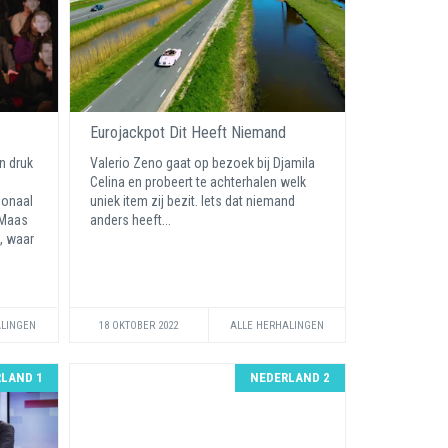
Eurojackpot Dit Heeft Niemand
n druk
Valerio Zeno gaat op bezoek bij Djamila
e
Celina en probeert te achterhalen welk
ionaal
uniek item zij bezit. Iets dat niemand
 Maas
anders heeft...
l, waar
ALINGEN
18 OKTOBER 2022
ALLE HERHALINGEN
LAND 1
NEDERLAND 2