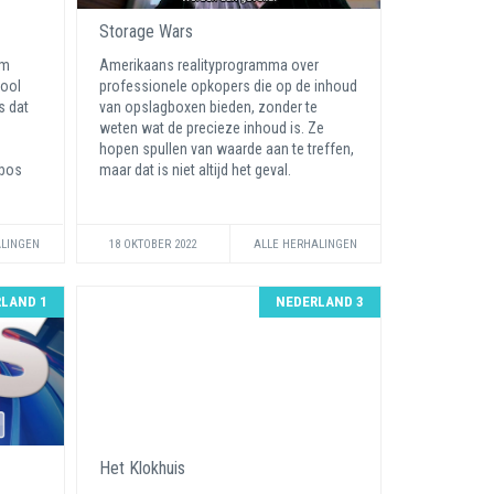
Storage Wars
am
Amerikaans realityprogramma over
hool
professionele opkopers die op de inhoud
s dat
van opslagboxen bieden, zonder te
weten wat de precieze inhoud is. Ze
hopen spullen van waarde aan te treffen,
 bos
maar dat is niet altijd het geval.
ALINGEN
18 OKTOBER 2022
ALLE HERHALINGEN
LAND 1
NEDERLAND 3
Het Klokhuis