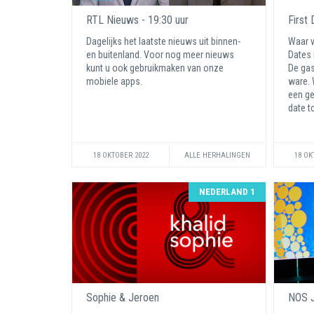
RTL Nieuws - 19:30 uur
First
Dagelijks het laatste nieuws uit binnen-
Waar v
en buitenland. Voor nog meer nieuws
Dates 
kunt u ook gebruikmaken van onze
De gas
mobiele apps.
ware. 
een ge
date t
18 OKTOBER 2022
ALLE HERHALINGEN
18 OK
NEDERLAND 1
Sophie & Jeroen
NOS J