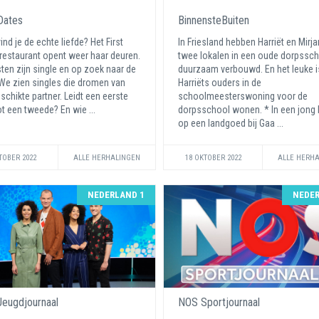
 Dates
BinnensteBuiten
ind je de echte liefde? Het First
In Friesland hebben Harriët en Mirj
restaurant opent weer haar deuren.
twee lokalen in een oude dorpssc
ten zijn single en op zoek naar de
duurzaam verbouwd. En het leuke i
We zien singles die dromen van
Harriëts ouders in de
schikte partner. Leidt een eerste
schoolmeesterswoning voor de
ot een tweede? En wie ...
dorpsschool wonen. * In een jong
op een landgoed bij Gaa ...
TOBER 2022
ALLE HERHALINGEN
18 OKTOBER 2022
ALLE HERH
NEDERLAND 1
NEDER
eugdjournaal
NOS Sportjournaal