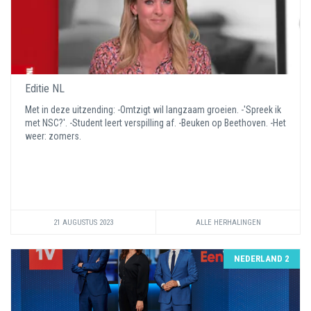
Editie NL
Met in deze uitzending: -Omtzigt wil langzaam groeien. -'Spreek ik
met NSC?'. -Student leert verspilling af. -Beuken op Beethoven. -Het
weer: zomers.
21 AUGUSTUS 2023
ALLE HERHALINGEN
NEDERLAND 2