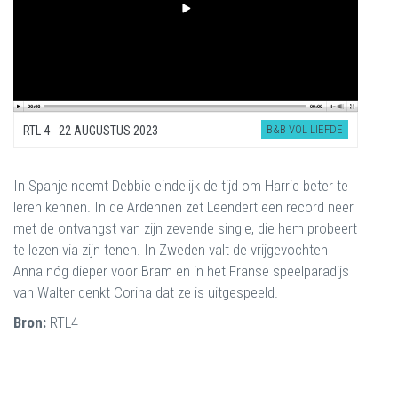
B&B VOL LIEFDE
RTL 4
22 AUGUSTUS 2023
In Spanje neemt Debbie eindelijk de tijd om Harrie beter te
leren kennen. In de Ardennen zet Leendert een record neer
met de ontvangst van zijn zevende single, die hem probeert
te lezen via zijn tenen. In Zweden valt de vrijgevochten
Anna nóg dieper voor Bram en in het Franse speelparadijs
van Walter denkt Corina dat ze is uitgespeeld.
Bron:
RTL4