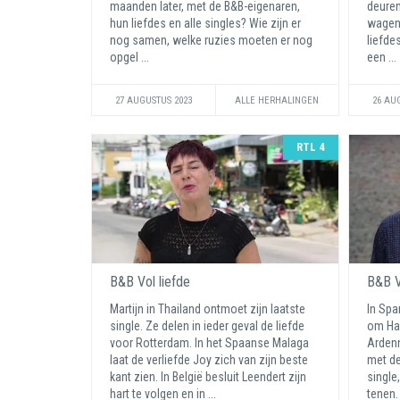
maanden later, met de B&B-eigenaren,
deuren
hun liefdes en alle singles? Wie zijn er
wagenw
nog samen, welke ruzies moeten er nog
liefde
opgel ...
een ...
27 AUGUSTUS 2023
ALLE HERHALINGEN
26 AU
RTL 4
B&B Vol liefde
B&B V
Martijn in Thailand ontmoet zijn laatste
In Spa
single. Ze delen in ieder geval de liefde
om Har
voor Rotterdam. In het Spaanse Malaga
Ardenn
laat de verliefde Joy zich van zijn beste
met de
kant zien. In België besluit Leendert zijn
single
hart te volgen en in ...
tenen. 