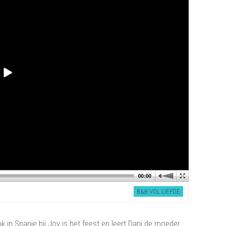
B&B VOL LIEFDE
Ook in Spanje bij Joy is het feest en leert Dani de moeder