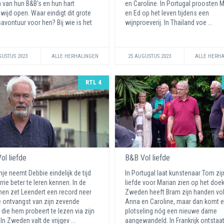
 van hun B&B's en hun hart
en Caroline. In Portugal proosten 
ijd open. Waar eindigt dit grote
en Ed op het leven tijdens een
savontuur voor hen? Bij wie is het
wijnproeverij. In Thailand voe ...
GUSTUS 2023
ALLE HERHALINGEN
25 AUGUSTUS 2023
ALLE HERH
RTL 4
ol liefde
B&B Vol liefde
nje neemt Debbie eindelijk de tijd
In Portugal laat kunstenaar Tom zij
rie beter te leren kennen. In de
liefde voor Marian zien op het doek
en zet Leendert een record neer
Zweden heeft Bram zijn handen vo
 ontvangst van zijn zevende
Anna en Caroline, maar dan komt e
, die hem probeert te lezen via zijn
plotseling nóg een nieuwe dame
In Zweden valt de vrijgev ...
aangewandeld. In Frankrijk ontstaat