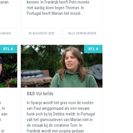
Marian
kennen. In Frankrijk heeft Petri moeite
met aardig doen tegen Thomas. In
Portugal heeft Marian het moeili ...
ALINGEN
24 AUGUSTUS 2023
ALLE HERHALINGEN
RTL 4
RTL 4
B&B Vol liefde
n
In Spanje wordt het gras voor de voeten
. In
van Paul weggemaaid als een nieuwe
l aan
hunk zich bij bij Debbie meldt. In Portugal
r
valt het glamourleven van Marian niet in
de smaak bij de creatieve Tom. In
 er
Frankrijk wordt een poging gedaan ...