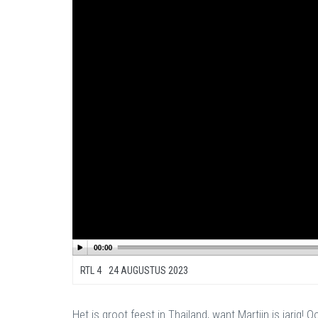
RTL 4
24 AUGUSTUS 2023
Het is groot feest in Thailand, want Martijn is jarig! 