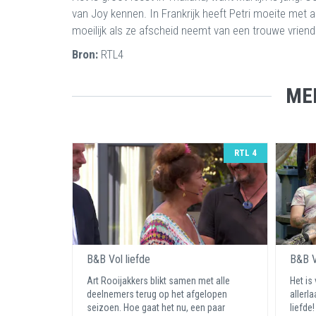
van Joy kennen. In Frankrijk heeft Petri moeite met 
moeilijk als ze afscheid neemt van een trouwe vrie
Bron:
RTL4
ME
RTL 4
B&B Vol liefde
B&B V
Art Rooijakkers blikt samen met alle
Het is
deelnemers terug op het afgelopen
allerl
seizoen. Hoe gaat het nu, een paar
liefde